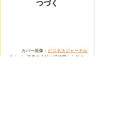
つづく
カバー画像：
ビジネスジャーナル
※カバー画像の会社は繊維業から始まっ
た総合商社なのでアパレル部門がとても
強いです
すべて表示
最新記事