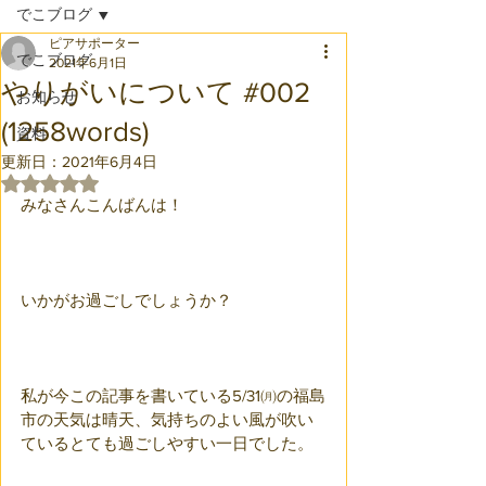
でこブログ
ピアサポーター
でこブログ
2021年6月1日
やりがいについて #002
お知らせ
(1258words)
資料
更新日：
2021年6月4日
5つ星のうちNaNと評価されています。
みなさんこんばんは！
いかがお過ごしでしょうか？
私が今この記事を書いている5/31㈪の福島
市の天気は晴天、気持ちのよい風が吹い
ているとても過ごしやすい一日でした。