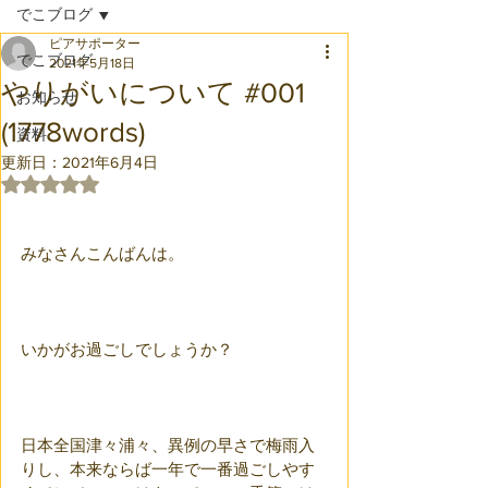
でこブログ
ピアサポーター
でこブログ
2021年5月18日
やりがいについて #001
お知らせ
(1778words)
資料
更新日：
2021年6月4日
5つ星のうちNaNと評価されています。
みなさんこんばんは。
いかがお過ごしでしょうか？
日本全国津々浦々、異例の早さで梅雨入
りし、本来ならば一年で一番過ごしやす