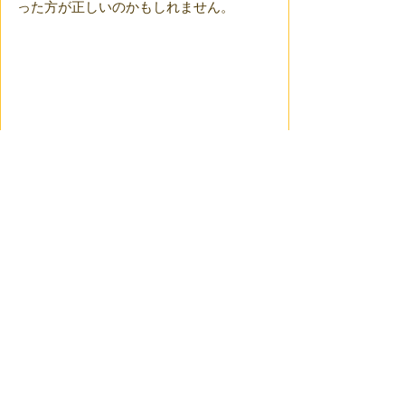
った方が正しいのかもしれません。
つづく
参考資料：私の記憶
カバー画像：
メルカリ