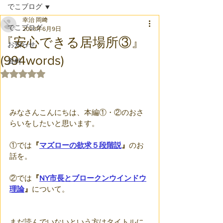
でこブログ
幸治 岡﨑
でこブログ
2023年6月9日
『安心できる居場所③』
お知らせ
(994words)
資料
5つ星のうちNaNと評価されています。
みなさんこんにちは、本編①・②のおさ
らいをしたいと思います。
①では
『
マズローの欲求５段階説
』
のお
話を。
②では
『
NY市長とブロークンウインドウ
理論
』
について。
まだ読んでいないという方はタイトルに