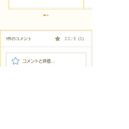
1件のコメント
0.0 / 5（0）
【代表ブログ】冷蔵庫に
【代表ブログ】
コメントと評価...
貼られた新聞記事。「超
所へ手渡し！4
短時間雇用」が繋いだご
こでこ新聞」が
最新順
家族の希望と社会への一
域とのあたたか
歩
ゲスト
2023年6月09日
5つ星のうち5と評価されています。
綺麗な家
いいね！
返信