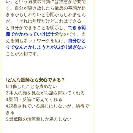
い」という過度の自負には注意が必要で
す。自分が突き放したら最悪の事態が起
きるかもしれないと心配かもしれません
が、「それは無理だけどこれはできる」
と自分ができることを明示し、
できる範
囲でかかわっていけば十分
なのです。支
える側もネットワークを広げ、
自分ひと
りでなんとかしようとがんばり過ぎない
ことが大切です。
i.どんな医師なら安心できる？
1.自傷したことを責めない
2.本人の顔を見ながら話を聞いてくれる
3.疑問・反論に応えてくれる
4.説得されている感じはしないが、納得で
きる
5.最低限の治療薬しか処方しない