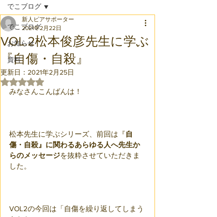
でこブログ
新人ピアサポーター
でこブログ
2021年2月22日
VOL.2松本俊彦先生に学ぶ
お知らせ
『自傷・自殺』
資料
更新日：
2021年2月25日
5つ星のうちNaNと評価されています。
みなさんこんばんは！
松本先生に学ぶシリーズ、前回は『
自
傷・自殺』に関わるあらゆる人へ先生か
らのメッセージ
を抜粋させていただきま
した。
VOL2の今回は「自傷を繰り返してしまう