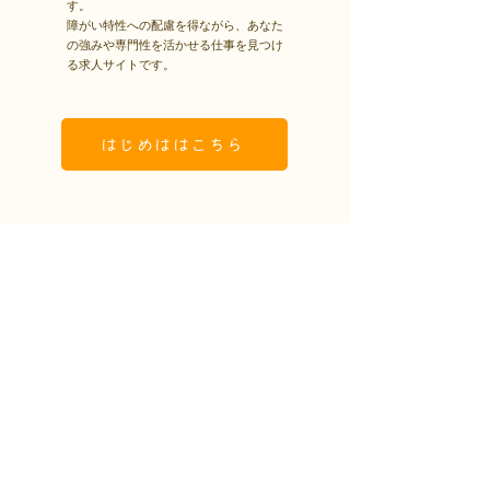
す。
障がい特性への配慮を得ながら、あなた
の強みや専門性を活かせる仕事を見つけ
る求人サイトです。
はじめははこちら
アクセス
〒960-8034
福島県福島市置賜町1-29 佐平ビル803
電話：024-572-6310
Fax：024-572-6313
メール：k-endo@decoseminar.com