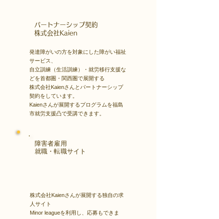
​パートナーシップ契約
​株式会社Kaien
発達障がいの方を対象にした障がい福祉
サービス、
自立訓練（生活訓練）・就労移行支援な
どを首都圏・関西圏で展開する
株式会社Kaienさんとパートナーシップ
契約をしています。
Kaienさんが展開するプログラムを福島
市就労支援凸で受講できます。
障害者雇用
​就職・転職サイト
株式会社Kaienさんが展開する独自の求
人サイト
Minor leagueを利用し、応募もできま