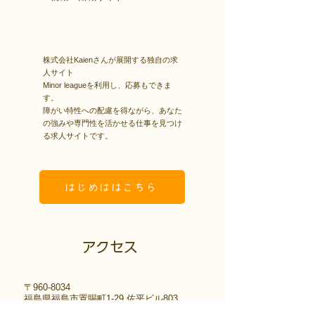
株式会社Kaienさんが展開する独自の求
人サイト
Minor leagueを利用し、応募もできま
す。
障がい特性への配慮を得ながら、あなた
の強みや専門性を活かせる仕事を見つけ
る求人サイトです。
はじめははこちら
アクセス
〒960-8034
福島県福島市置賜町1-29 佐平ビル803
電話：024-572-6310