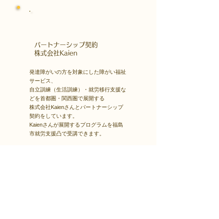
​パートナーシップ契約
​株式会社Kaien
発達障がいの方を対象にした障がい福祉
サービス、
自立訓練（生活訓練）・就労移行支援な
どを首都圏・関西圏で展開する
株式会社Kaienさんとパートナーシップ
契約をしています。
Kaienさんが展開するプログラムを福島
市就労支援凸で受講できます。
障害者雇用
​就職・転職サイト
株式会社Kaienさんが展開する独自の求