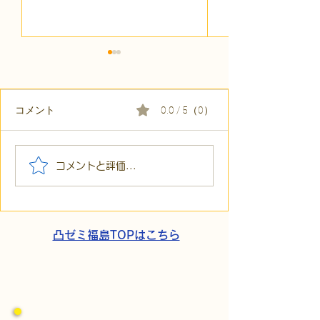
コメント
0.0 / 5（0）
【代表ブログ】「目の前
【代表ブログ】
コメントと評価...
の小石」と自立への伴
貼られた新聞記
走。ASDの方の意思決定
短時間雇用」が
と支援者の葛藤
家族の希望と社
歩
凸ゼミ福島TOPはこちら