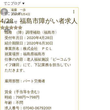
でこブログ
遠藤 一歩
でこブログ
2020年5月4日
4/28 福島市障がい者求人
お知らせ
5つ星のうちNaNと評価されています。
資料
職種	（障）調理補助〈福島市〉
受付年月日：2020年4月28日
紹介期限日：2020年6月30日
事業所名：株式会社　ＰＣＬ
就業場所：福島県福島市
仕事の内容：老人福祉施設「ピーコムラ
イフ鎌田」にて、下記業務を担当してい
ただきます。
雇用形態：パート労働者	
賃金（手当等を含む）
時給：798円〜798円
年齢：不問
求人番号：07040-06792001