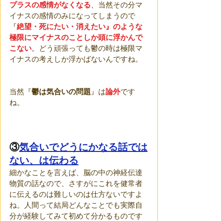
プラスの感情がなくなる
、当然その分マ
イナスの感情のみになってしまうので
『
絶望・死にたい・消えたい』のような
極限にマイナスのことしか頭に浮かんで
こない
。どう頑張っても鬱の時は極限マ
イナスの考えしか浮かばないんですね。
当然『
鬱は気合いの問題
』は
論外
です
ね。
③
気合いでどうにかなる話では
ない、は伝わる
細かなことを言えば、脳の中の神経伝達
物質の話なので、さすがにこれを健常者
に伝えるのは難しいのは仕方ないですよ
ね。人間って結局どんなことでも実際自
分が経験してみて初めて分かるものです