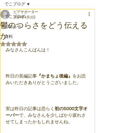
でこブログ
ピアサポーター
でこブログ
2021年4月2日
鬱のつらさをどう伝える
お知らせ
か
資料
5つ星のうちNaNと評価されています。
みなさんこんばんは！
昨日の長編記事
『かまちょ後編』
をお読
みいただきありがとうございました。
実は昨日の記事は恐らく
初の5000文字オ
ーバー
で、みなさんを少しばかり疲れさ
せてしまったかもしれませんね。