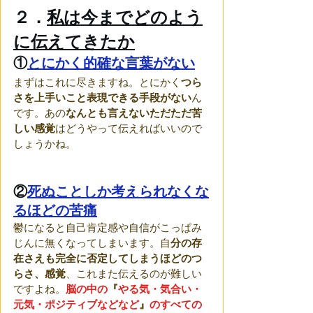
２．
私は今までどのよう
に伝えてきたか
①
とにかく的確な言葉がない
まずはこれに尽きますね。とにかく
つら
さを上手いこと表現できる手段がない
ん
です。あの
なんとも言えないただただ苦
しい感覚
はどうやって伝えればいいので
しょうかね。
②
死ぬことしか考えられなくな
るほどの苦痛
鬱になると自己肯定感や自信がこっぱみ
じんに無くなってしまいます。自
分の存
在さえも完全に否定してしまうほどのつ
らさ、感覚
、これまた伝えるのが難しい
ですよね。
脳の中の
『
やる気・気合い・
元気・ポジティブなどなど
』
のすべての