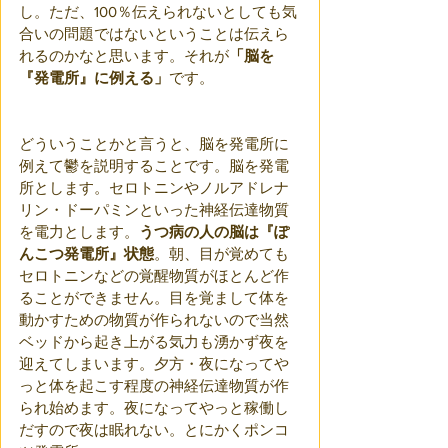
し。ただ、100％伝えられないとしても気
合いの問題ではないということは伝えら
れるのかなと思います。それが
「脳を
『発電所』に例える」
です。
どういうことかと言うと、脳を発電所に
例えて鬱を説明することです。脳を発電
所とします。セロトニンやノルアドレナ
リン・ドーパミンといった神経伝達物質
を電力とします。
うつ病の人の脳は『ぽ
んこつ発電所』状態
。朝、目が覚めても
セロトニンなどの覚醒物質がほとんど作
ることができません。目を覚まして体を
動かすための物質が作られないので当然
ベッドから起き上がる気力も湧かず夜を
迎えてしまいます。夕方・夜になってや
っと体を起こす程度の神経伝達物質が作
られ始めます。夜になってやっと稼働し
だすので夜は眠れない。とにかくポンコ