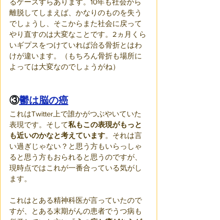
るケースすらあります。10年も社会から
離脱してしまえば、かなりのものを失う
でしょうし、そこからまた社会に戻って
やり直すのは大変なことです。2ヵ月くら
いギプスをつけていれば治る骨折とはわ
けが違います。（もちろん骨折も場所に
よっては大変なのでしょうがね）
③
鬱は脳の癌
これはTwitter上で誰かがつぶやいていた
表現です。そして
私もこの表現がもっと
も近いのかなと考えています
。それは言
い過ぎじゃない？と思う方もいらっしゃ
ると思う方もおられると思うのですが、
現時点ではこれが一番合っている気がし
ます。
これはとある精神科医が言っていたので
すが、とある末期がんの患者でうつ病も