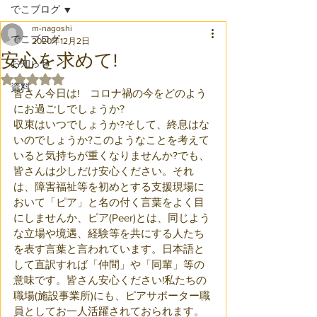
でこブログ
m-nagoshi
でこブログ
2020年12月2日
安心を求めて!
お知らせ
5つ星のうちNaNと評価されています。
資料
皆さん今日は!　コロナ禍の今をどのよう
にお過ごしでしょうか?
収束はいつでしょうか?そして、終息はな
いのでしょうか?このようなことを考えて
いると気持ちが重くなりませんか?でも、
皆さんは少しだけ安心ください。それ
は、障害福祉等を初めとする支援現場に
おいて「ピア」と名の付く言葉をよく目
にしませんか、ピア(Peer)とは、同じよう
な立場や境遇、経験等を共にする人たち
を表す言葉と言われています。日本語と
して直訳すれば「仲間」や「同輩」等の
意味です。皆さん安心ください!私たちの
職場(施設事業所)にも、ピアサポーター職
員としてお一人活躍されておられます。