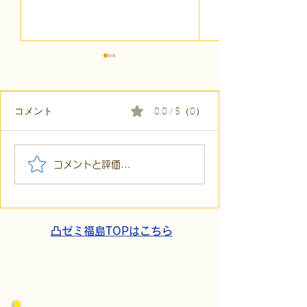
コメント
0.0 / 5（0）
【代表ブログ】冷蔵庫に
【代表ブログ】
コメントと評価...
貼られた新聞記事。「超
所へ手渡し！4
短時間雇用」が繋いだご
こでこ新聞」が
家族の希望と社会への一
域とのあたたか
歩
凸ゼミ福島TOPはこちら