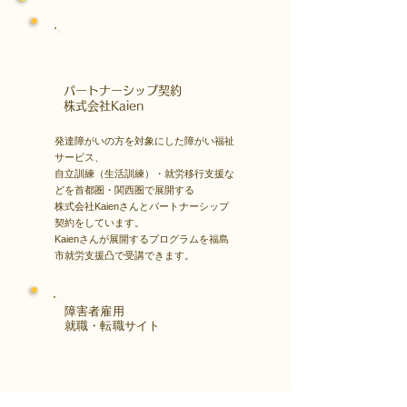
​パートナーシップ契約
​株式会社Kaien
発達障がいの方を対象にした障がい福祉
サービス、
自立訓練（生活訓練）・就労移行支援な
どを首都圏・関西圏で展開する
株式会社Kaienさんとパートナーシップ
契約をしています。
Kaienさんが展開するプログラムを福島
市就労支援凸で受講できます。
障害者雇用
​就職・転職サイト