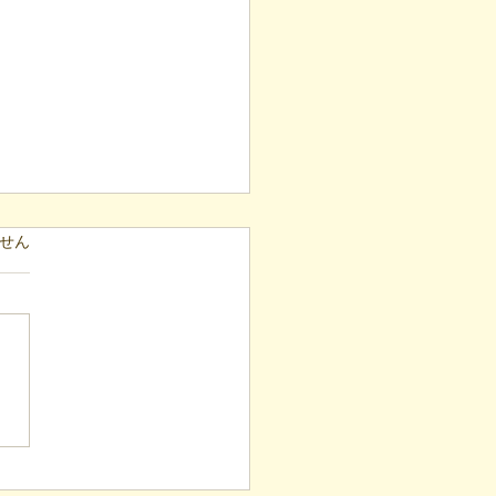
ています。
せん
表ブログ】「目の前の小
と自立への伴走。ASDの
意思決定と支援者の葛藤