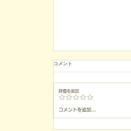
【代表ブログ】現在地を見誤
コメント
っていませんか？二宮尊徳に
学ぶ、ミスマッチを防ぐ「客
こんにちは！ 福島市就労支援凸
観的評価」
（デコ）の代表、 遠藤一歩で
評価を追加
す。 このブログは、 私が日々の
支援や運営の中で感じた 「気づ
き」を基に言葉にしています。
コメントを追加…
本日は、 江戸時代の思想家であ
る二宮尊徳（金次郎）先生の言葉
を入り口に、就労支援の現場で非