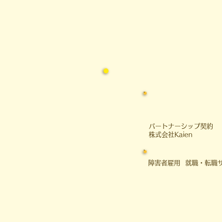
常に多く見られる 「現在地と目
的地のズレ」、 そして凸（デ
コ）が毎月行っている 「客観的
評価」の仕組み についてお話し
したいと思います。 ◆ 「遠くを
測るもの
​パートナーシップ契約
​株式会社Kaien
障害者雇用 就職・転職