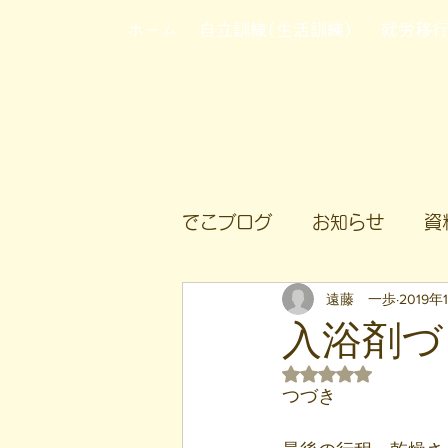
ホーム
自立訓練(生活訓練)
就労移
でこブログ
お知らせ
資
遠藤 一歩
2019年
入浴剤づ
5つ星のうちNaN
つづき