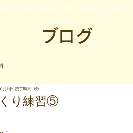
行支援
ご家族・発達障がいの方へ
運営企業
企業の方
ブログ
料
10月11日
読了時間: 1分
くり練習⑤
と評価されています。