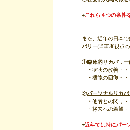
→
これら４つの条件
また、
近年の日本
で
バリー
(当事者視点
①
臨床的リカバリー
・
病状の改善・・
・
機能の回復・・
②
パーソナルリカバ
・
他者との関り・
・
将来への希望・
→
近年では特にパー