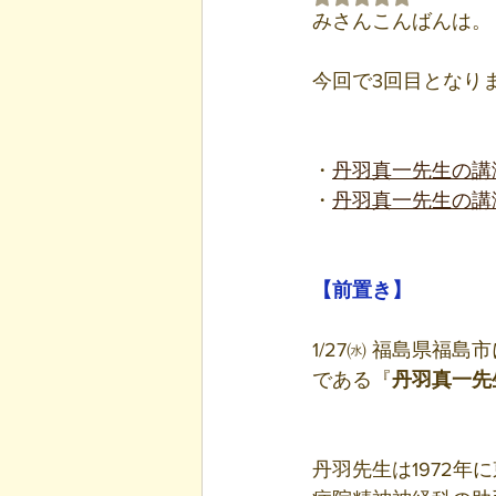
みさんこんばんは。
今回で3回目となり
・
丹羽真一先生の講
・
丹羽真一先生の講
【前置き】
1/27㈬ 福島県
である『
丹羽真一先
丹羽先生は1972年