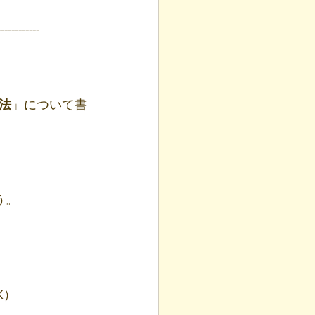
------------
法
」について書
う。
K）