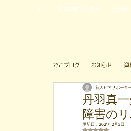
ホーム
自立訓練(生活訓練)
就労移
でこブログ
お知らせ
資
新人ピアサポータ
丹羽真一
障害のリ
更新日：
2021年2月2日
5つ星のうちNaN