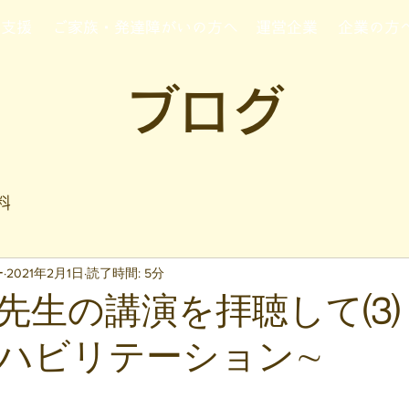
行支援
ご家族・発達障がいの方へ
運営企業
企業の方
ブログ
料
ー
2021年2月1日
読了時間: 5分
先生の講演を拝聴して⑶ 
ハビリテーション∼
と評価されています。