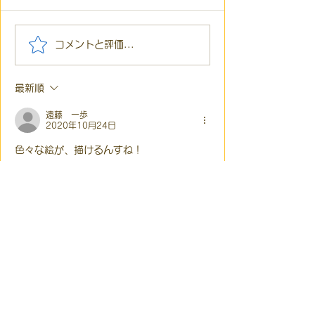
【代表ブログ】アメフト
【代表ブログ】
コメントと評価...
の戦略思考に学ぶ！発達
の小石」と自立
障害の生きづらさを解消
走。ASDの方の
最新順
する「計画」の力
と支援者の葛藤
遠藤 一歩
2020年10月24日
色々な絵が、描けるんすね！
いいね！
返信
凸ゼミ福島TOPはこちら