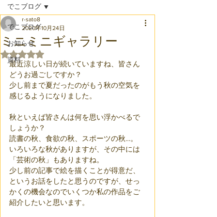
でこブログ
r-sato8
でこブログ
2020年10月24日
ミニミニギャラリー
お知らせ
5つ星のうちNaNと評価されています。
資料
最近涼しい日が続いていますね、皆さん
どうお過ごしですか？
少し前まで夏だったのがもう秋の空気を
感じるようになりました。
秋といえば皆さんは何を思い浮かべるで
しょうか？
読書の秋、食欲の秋、スポーツの秋…。
いろいろな秋がありますが、その中には
「芸術の秋」もありますね。
少し前の記事で絵を描くことが得意だ、
というお話をしたと思うのですが、せっ
かくの機会なのでいくつか私の作品をご
紹介したいと思います。