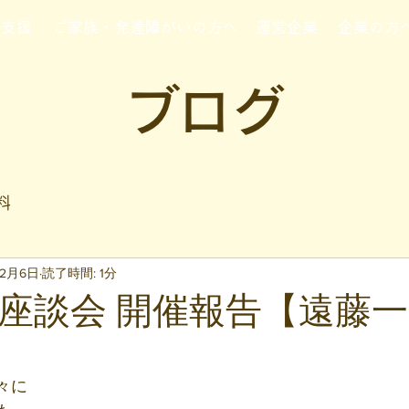
行支援
ご家族・発達障がいの方へ
運営企業
企業の方
ブログ
料
年2月6日
読了時間: 1分
座談会 開催報告【遠藤
と評価されています。
々に