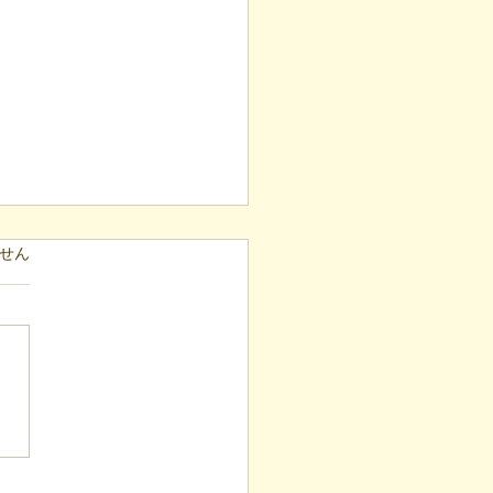
ています。
せん
表ブログ】冷蔵庫に貼ら
新聞記事。「超短時間雇
が繋いだご家族の希望と