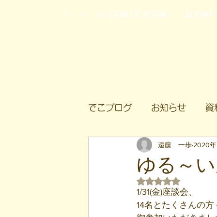
ホーム
自立訓練(生活訓練)
就労移
でこブログ
お知らせ
資
遠藤 一歩
2020
ゆる～い
5つ星のうちNaN
1/31(金)座談会、
14名とたくさんの方