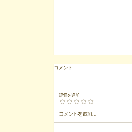
コメント
評価を追加
【代表ブログ】アメフトの戦
コメントを追加…
略思考に学ぶ！発達障害の生
きづらさを解消する「計画」