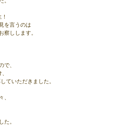
た。
生！
見を言うのは
お察しします。
ので、
け、
応していただきました。
々、
した。