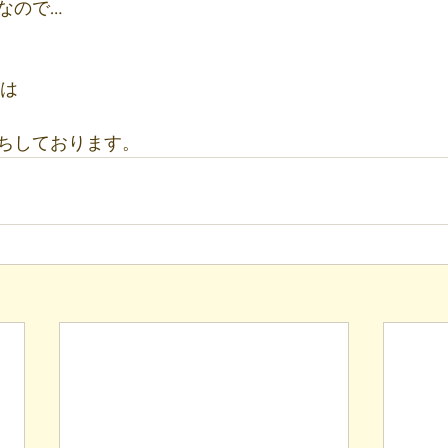
なので…
マは
ちしております。