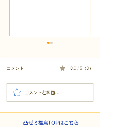
コメント
0.0 / 5（0）
【代表ブログ】「目の前
【代表ブログ】
コメントと評価...
の小石」と自立への伴
貼られた新聞記
走。ASDの方の意思決定
短時間雇用」が
と支援者の葛藤
家族の希望と社
歩
凸ゼミ福島TOPはこちら