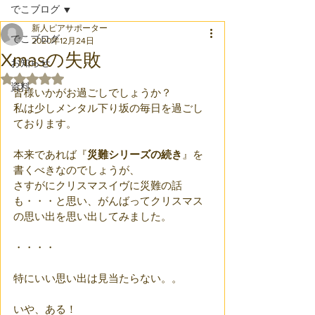
でこブログ
新人ピアサポーター
でこブログ
2020年12月24日
Xmasの失敗
お知らせ
5つ星のうちNaNと評価されています。
資料
皆様いかがお過ごしでしょうか？
私は少しメンタル下り坂の毎日を過ごし
ております。
本来であれば『
災難シリーズの続き
』を
書くべきなのでしょうが、
さすがにクリスマスイヴに災難の話
も・・・と思い、がんばってクリスマス
の思い出を思い出してみました。
・・・・
特にいい思い出は見当たらない。。
いや、ある！