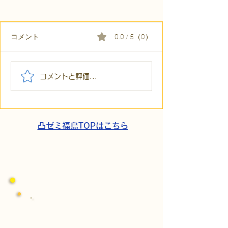
コメント
0.0 / 5（0）
【代表ブログ】「目の前
【代表ブログ】
コメントと評価...
の小石」と自立への伴
貼られた新聞記
走。ASDの方の意思決定
短時間雇用」が
と支援者の葛藤
家族の希望と社
歩
凸ゼミ福島TOPはこちら