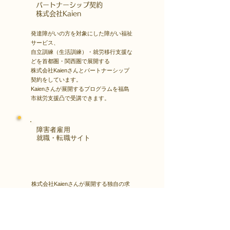
​パートナーシップ契約
​株式会社Kaien
発達障がいの方を対象にした障がい福祉
サービス、
自立訓練（生活訓練）・就労移行支援な
どを首都圏・関西圏で展開する
株式会社Kaienさんとパートナーシップ
契約をしています。
Kaienさんが展開するプログラムを福島
市就労支援凸で受講できます。
障害者雇用
​就職・転職サイト
株式会社Kaienさんが展開する独自の求
人サイト
Minor leagueを利用し、応募もできま
す。
障がい特性への配慮を得ながら、あなた