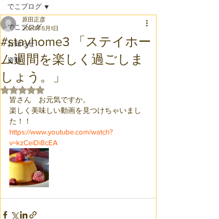
でこブログ
原田正彦
でこブログ
2020年5月1日
#stayhome3 「ステイホー
お知らせ
ム週間を楽しく過ごしま
資料
しょう。」
5つ星のうちNaNと評価されています。
皆さん　お元気ですか。
楽しく美味しい動画を見つけちゃいまし
た！！
https://www.youtube.com/watch?
v=kzCeiDi8cEA