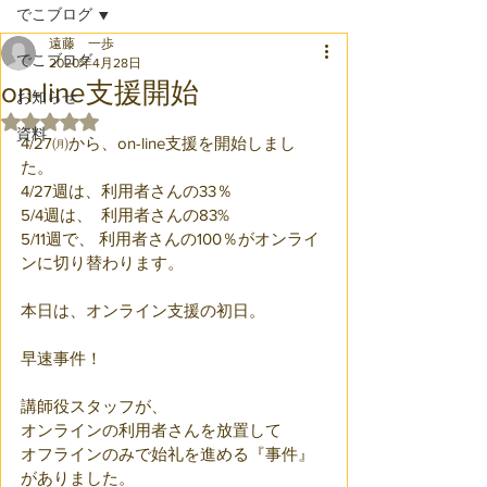
でこブログ
遠藤 一歩
でこブログ
2020年4月28日
on-line支援開始
お知らせ
5つ星のうちNaNと評価されています。
資料
4/27㈪から、on-line支援を開始しまし
た。
4/27週は、利用者さんの33％
5/4週は、  利用者さんの83%
5/11週で、 利用者さんの100％がオンライ
ンに切り替わります。
本日は、オンライン支援の初日。
早速事件！
講師役スタッフが、
オンラインの利用者さんを放置して
オフラインのみで始礼を進める『事件』
がありました。