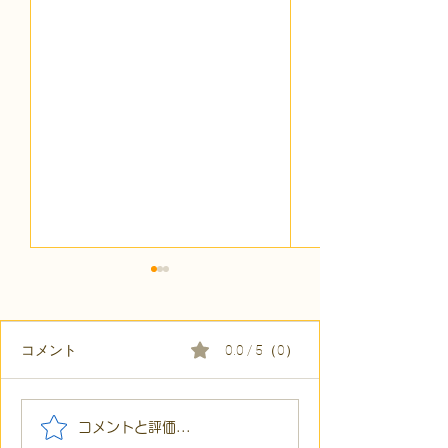
コメント
0.0 / 5（0）
【代表ブログ】冷蔵庫に
【代表ブログ】
コメントと評価...