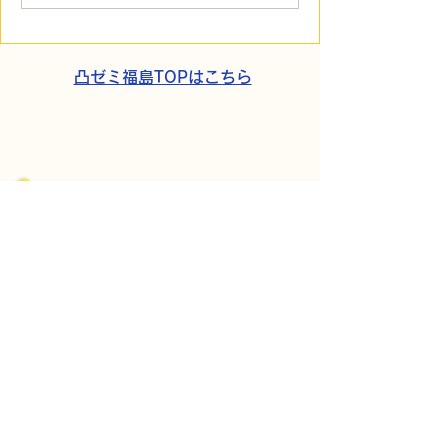
貼られた新聞記事。「超
所へ手渡し！4
短時間雇用」が繋いだご
こでこ新聞」が
家族の希望と社会への一
域とのあたたか
歩
凸ゼミ福島TOPはこちら
​パートナーシップ契約
​株式会社Kaien
発達障がいの方を対象にした障がい福祉
サービス、
自立訓練（生活訓練）・就労移行支援な
どを首都圏・関西圏で展開する
株式会社Kaienさんとパートナーシップ
契約をしています。