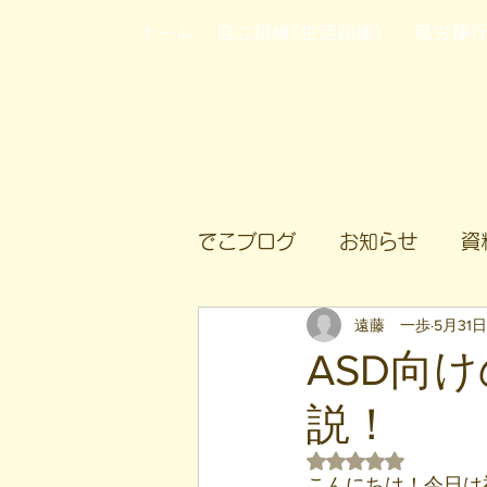
ホーム
自立訓練(生活訓練)
就労移
でこブログ
お知らせ
資
遠藤 一歩
5月31日
ASD向
説！
5つ星のうちNaN
こんにちは！今日は