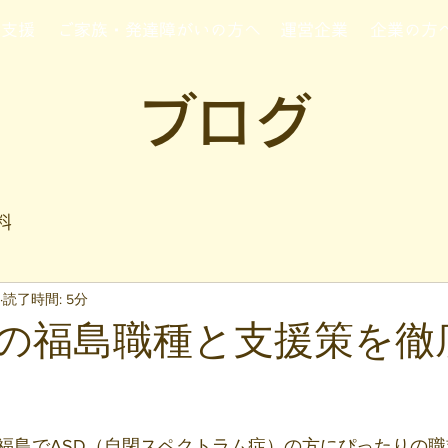
行支援
ご家族・発達障がいの方へ
運営企業
企業の方
ブログ
料
読了時間: 5分
けの福島職種と支援策を徹
と評価されています。
福島でASD（自閉スペクトラム症）の方にぴったりの