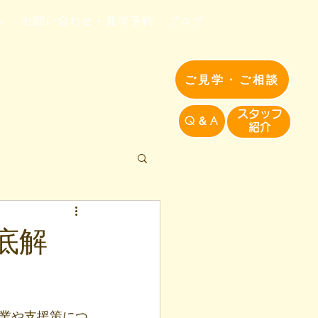
へ
お問い合わせ・見学予約
ブログ
ご見学・ご相談
​スタッフ
Q＆A
紹介​
底解
職業や支援策につ