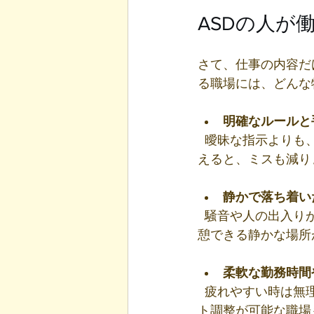
ASDの人が
さて、仕事の内容だ
る職場には、どんな
明確なルールと
  曖昧な指示よりも、具体的でわかりやすいマニュアルがあると安心です。仕事の流れが見
えると、ミスも減り
静かで落ち着い
  騒音や人の出入りが多い場所は苦手な方も多いです。できれば個別の作業スペースや、休
憩できる静かな場所
柔軟な勤務時間
  疲れやすい時は無理せず休める環境があると、体調管理もしやすいです。時短勤務やシフ
ト調整が可能な職場