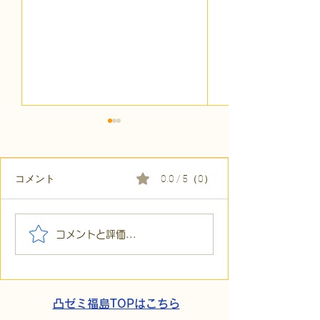
コメント
0.0 / 5（0）
【代表ブログ】「目の前
【代表ブログ】
コメントと評価...
の小石」と自立への伴
貼られた新聞記
走。ASDの方の意思決定
短時間雇用」が
と支援者の葛藤
家族の希望と社
歩
凸ゼミ福島TOPはこちら