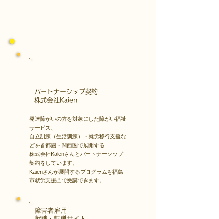
​パートナーシップ契約
​株式会社Kaien
発達障がいの方を対象にした障がい福祉
サービス、
自立訓練（生活訓練）・就労移行支援な
どを首都圏・関西圏で展開する
株式会社Kaienさんとパートナーシップ
契約をしています。
Kaienさんが展開するプログラムを福島
市就労支援凸で受講できます。
障害者雇用
​就職・転職サイト