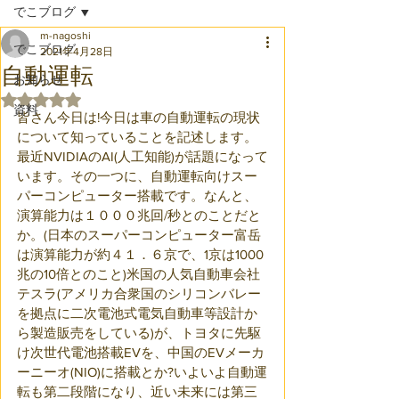
でこブログ
m-nagoshi
でこブログ
2021年4月28日
自動運転
お知らせ
5つ星のうちNaNと評価されています。
資料
皆さん今日は!今日は車の自動運転の現状
について知っていることを記述します。
最近NVIDIAのAI(人工知能)が話題になって
います。その一つに、自動運転向けスー
パーコンピューター搭載です。なんと、
演算能力は１０００兆回/秒とのことだと
か。(日本のスーパーコンピューター富岳
は演算能力が約４１．６京で、1京は1000
兆の10倍とのこと)米国の人気自動車会社
テスラ(アメリカ合衆国のシリコンバレー
を拠点に二次電池式電気自動車等設計か
ら製造販売をしている)が、トヨタに先駆
け次世代電池搭載EVを、中国のEVメーカ
ーニーオ(NIO)に搭載とか?いよいよ自動運
転も第二段階になり、近い未来には第三