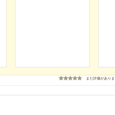
5つ星のうち0と評価され
まだ評価がありま