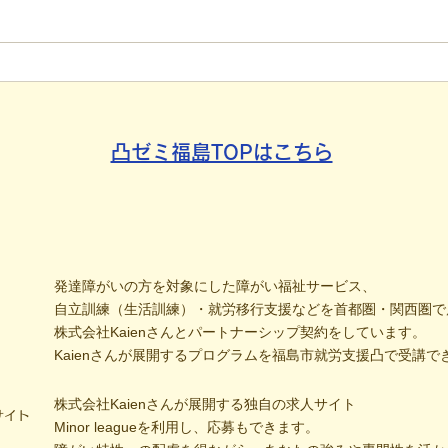
【代表ブログ】毎月40箇所へ
【代
手渡し！4年続く「でこでこ
援は
新聞」が繋ぐ、地域とのあた
「元
たかい輪
分解
凸ゼミ福島TOPはこちら
発達障がいの方を対象にした障がい福祉サービス、
自立訓練（生活訓練）・就労移行支援などを首都圏・関西圏で
株式会社Kaienさんとパートナーシップ契約をしています。
Kaienさんが展開するプログラムを福島市就労支援凸で受講で
株式会社Kaienさんが展開する独自の求人サイト
サイト
Minor leagueを利用し、応募もできます。