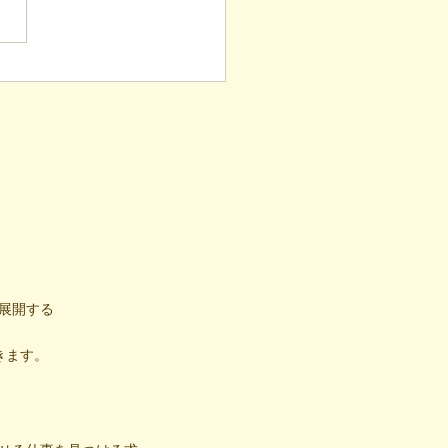
表ブログ】根拠のない応
しない。凸（デコ）流
気づけ」と困難の素因数
（後編）
展開する
きます。