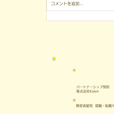
き」を基に言葉にしています。
コメントを追加…
本日は、私たちが推進している
「超短時間雇用」の取り組みにつ
いて、 最近起きたとても嬉し
く、 胸が熱くなるような出来事
をお話ししたいと思います。 ◆
「超短時間雇用」が2つの新聞で
紹介されました これまでも、 企
業様や利用者さん、そしてご家族
に向けて
​パートナーシップ契約
​株式会社Kaien
障害者雇用 就職・転職