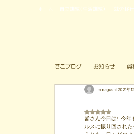
ホーム
自立訓練(生活訓練)
就労移
でこブログ
お知らせ
資
m-nagoshi
2021年
心
5つ星のうちNaN
皆さん今日は!  
ルスに振り回された