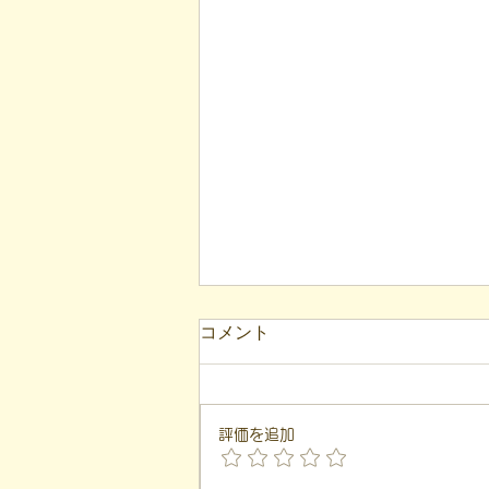
【代表ブログ】冷蔵庫に貼ら
コメント
れた新聞記事。「超短時間雇
用」が繋いだご家族の希望と
こんにちは！ 福島市就労支援凸
社会への一歩
（デコ）の代表、 遠藤一歩で
評価を追加
す。 このブログは、 私が日々の
支援や運営の中で感じた 「気づ