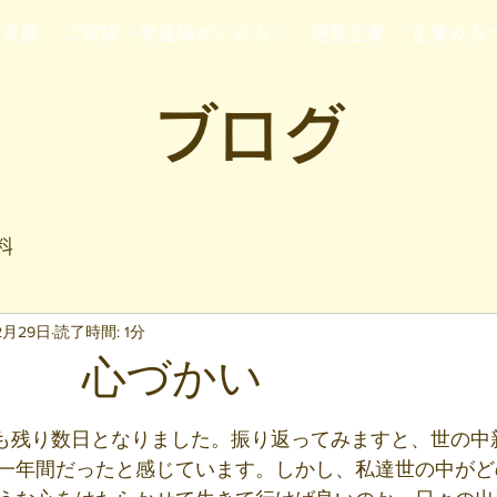
行支援
ご家族・発達障がいの方へ
運営企業
企業の方
ブログ
料
12月29日
読了時間: 1分
づかい
と評価されています。
今年も残り数日となりました。振り返ってみますと、世の
一年間だったと感じています。しかし、私達世の中がど