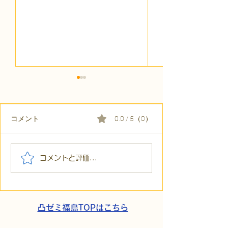
コメント
0.0 / 5（0）
【代表ブログ】アメフト
【代表ブログ】
コメントと評価...
の戦略思考に学ぶ！発達
の小石」と自立
障害の生きづらさを解消
走。ASDの方の
する「計画」の力
と支援者の葛藤
凸ゼミ福島TOPはこちら