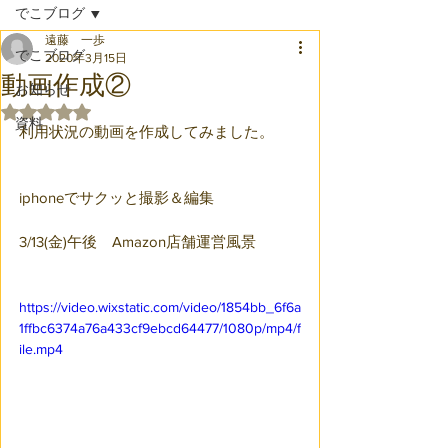
でこブログ
遠藤 一歩
でこブログ
2020年3月15日
動画作成②
お知らせ
5つ星のうちNaNと評価されています。
資料
利用状況の動画を作成してみました。
iphoneでサクッと撮影＆編集
3/13(金)午後　Amazon店舗運営風景
https://video.wixstatic.com/video/1854bb_6f6a
1ffbc6374a76a433cf9ebcd64477/1080p/mp4/f
ile.mp4