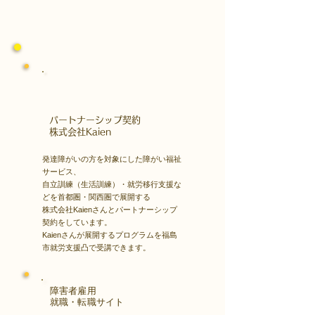
​パートナーシップ契約
​株式会社Kaien
発達障がいの方を対象にした障がい福祉
サービス、
自立訓練（生活訓練）・就労移行支援な
どを首都圏・関西圏で展開する
株式会社Kaienさんとパートナーシップ
契約をしています。
Kaienさんが展開するプログラムを福島
市就労支援凸で受講できます。
障害者雇用
​就職・転職サイト