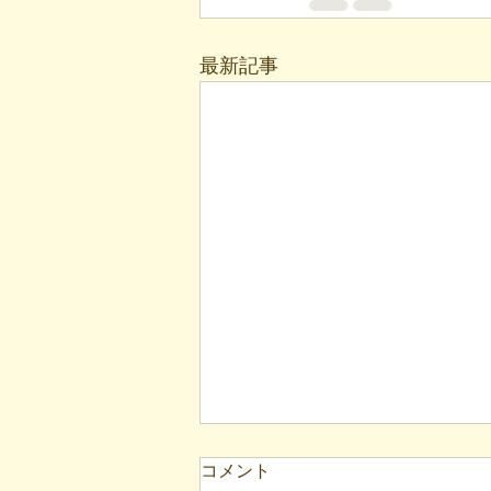
最新記事
【代表ブログ】現在地を見誤
コメント
っていませんか？二宮尊徳に