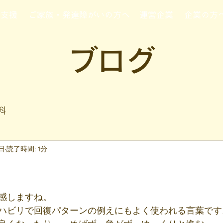
行支援
ご家族・発達障がいの方へ
運営企業
企業の方
ブログ
料
日
読了時間: 1分
と評価されています。
感しますね。
ハビリで回復パターンの例えにもよく使われる言葉です