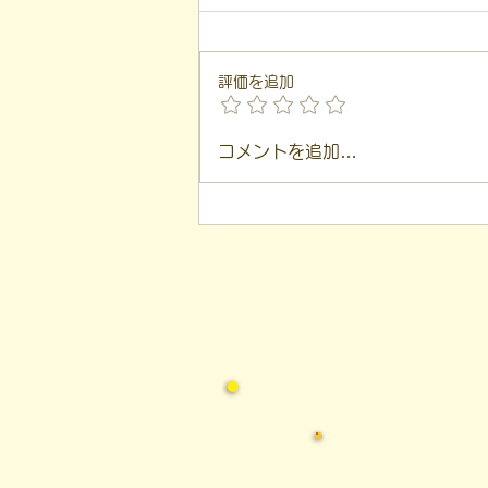
学ぶ、ミスマッチを防ぐ「客
こんにちは！ 福島市就労支援凸
観的評価」
（デコ）の代表、 遠藤一歩で
評価を追加
す。 このブログは、 私が日々の
支援や運営の中で感じた 「気づ
き」を基に言葉にしています。
コメントを追加…
本日は、 江戸時代の思想家であ
る二宮尊徳（金次郎）先生の言葉
を入り口に、就労支援の現場で非
常に多く見られる 「現在地と目
的地のズレ」、 そして凸（デ
コ）が毎月行っている 「客観的
評価」の仕組み についてお話し
したいと思います。 ◆ 「遠くを
測るもの