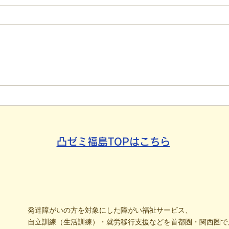
【代表ブログ】アメフトの戦
【代
略思考に学ぶ！発達障害の生
石」
きづらさを解消する「計画」
方の
の力
凸ゼミ福島TOPはこちら
発達障がいの方を対象にした障がい福祉サービス、
自立訓練（生活訓練）・就労移行支援などを首都圏・関西圏で