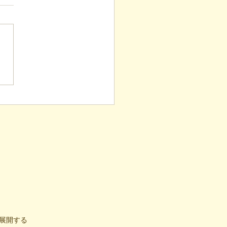
表ブログ】「目の前の小
と自立への伴走。ASDの
意思決定と支援者の葛藤
展開する