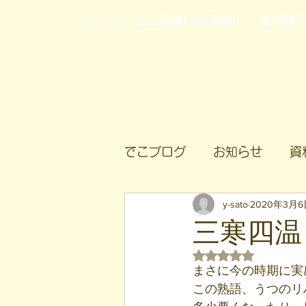
ホーム
自立訓練(生活訓練)
就労移
でこブログ
お知らせ
資
y-sato
2020年3月6
三寒四温
5つ星のうちNaN
まさに今の時期に実
この熟語、うつのリ