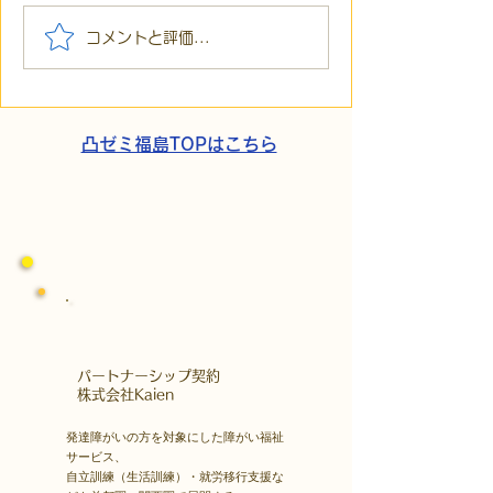
【代表ブログ】アメフト
【代表ブログ】
コメントと評価...
の戦略思考に学ぶ！発達
の小石」と自立
障害の生きづらさを解消
走。ASDの方の
する「計画」の力
と支援者の葛藤
凸ゼミ福島TOPはこちら
​パートナーシップ契約
​株式会社Kaien
発達障がいの方を対象にした障がい福祉
サービス、
自立訓練（生活訓練）・就労移行支援な