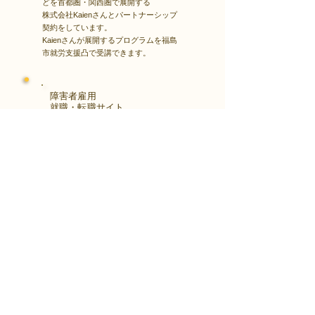
どを首都圏・関西圏で展開する
株式会社Kaienさんとパートナーシップ
契約をしています。
Kaienさんが展開するプログラムを福島
市就労支援凸で受講できます。
障害者雇用
​就職・転職サイト
株式会社Kaienさんが展開する独自の求
人サイト
Minor leagueを利用し、応募もできま
す。
障がい特性への配慮を得ながら、あなた
の強みや専門性を活かせる仕事を見つけ
る求人サイトです。
はじめははこちら