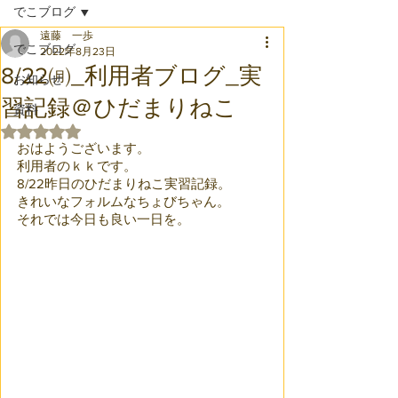
でこブログ
遠藤 一歩
でこブログ
2022年8月23日
8/22㈪_利用者ブログ_実
お知らせ
習記録＠ひだまりねこ
資料
5つ星のうちNaNと評価されています。
おはようございます。
利用者のｋｋです。
8/22昨日のひだまりねこ実習記録。
きれいなフォルムなちょびちゃん。
それでは今日も良い一日を。