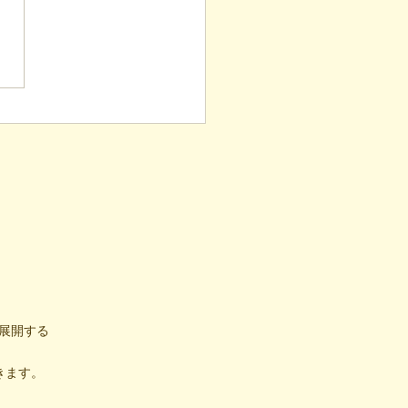
表ブログ】毎月40箇所へ
し！4年続く「でこでこ
」が繋ぐ、地域とのあた
い輪
展開する
きます。