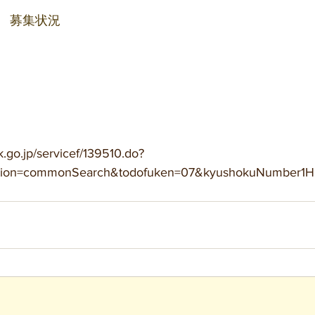
　募集状況
.go.jp/servicef/139510.do?
ction=commonSearch&todofuken=07&kyushokuNumber1H