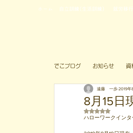
ホーム
自立訓練(生活訓練)
就労移
でこブログ
お知らせ
資
遠藤 一歩
2019年
8月15
5つ星のうちNaN
ハローワークインタ