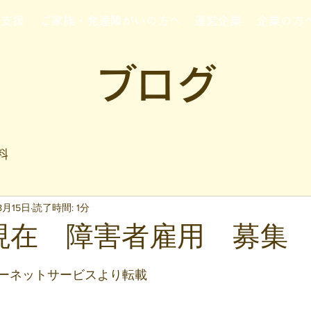
行支援
ご家族・発達障がいの方へ
運営企業
企業の方
ブログ
料
8月15日
読了時間: 1分
日現在 障害者雇用 募集
と評価されています。
ーネットサービスより転載