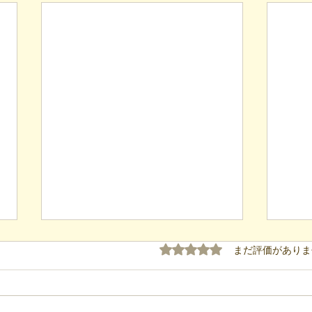
5つ星のうち0と評価され
まだ評価がありま