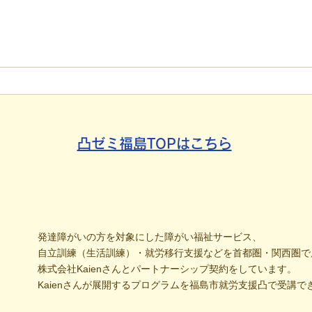
【代表ブログ】冷蔵庫に貼ら
【代
れた新聞記事。「超短時間雇
手渡
用」が繋いだご家族の希望と
新聞
社会への一歩
たか
凸ゼミ福島TOPはこちら
発達障がいの方を対象にした障がい福祉サービス、
自立訓練（生活訓練）・就労移行支援などを首都圏・関西圏で
株式会社Kaienさんとパートナーシップ契約をしています。
Kaienさんが展開するプログラムを福島市就労支援凸で受講で