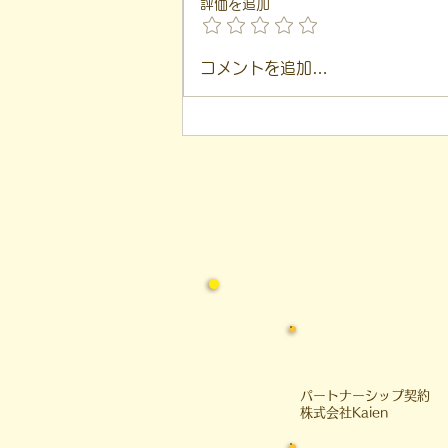
評価を追加
【代表ブログ】「目の前の小
コメントを追加…
石」と自立への伴走。ASDの
方の意思決定と支援者の葛藤
​パートナーシップ契約
​株式会社Kaien