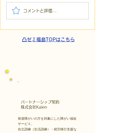
【代表ブログ】「目の前
【代表ブログ】
コメントと評価...
の小石」と自立への伴
貼られた新聞記
走。ASDの方の意思決定
短時間雇用」が
と支援者の葛藤
家族の希望と社
歩
凸ゼミ福島TOPはこちら
​パートナーシップ契約
​株式会社Kaien
発達障がいの方を対象にした障がい福祉
サービス、
自立訓練（生活訓練）・就労移行支援な