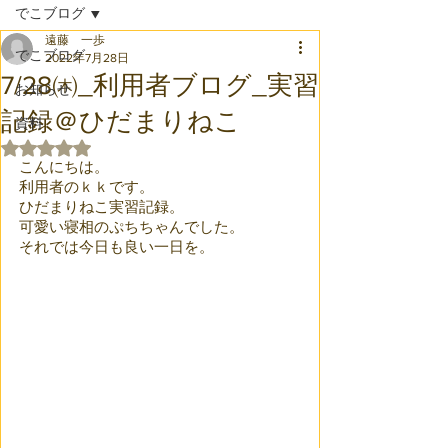
でこブログ
遠藤 一歩
でこブログ
2022年7月28日
7/28㈭_利用者ブログ_実習
お知らせ
記録＠ひだまりねこ
資料
5つ星のうちNaNと評価されています。
こんにちは。
利用者のｋｋです。
ひだまりねこ実習記録。
可愛い寝相のぷちちゃんでした。
それでは今日も良い一日を。