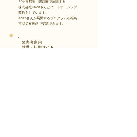
どを首都圏・関西圏で展開する
株式会社Kaienさんとパートナーシップ
契約をしています。
Kaienさんが展開するプログラムを福島
市就労支援凸で受講できます。
障害者雇用
​就職・転職サイト
株式会社Kaienさんが展開する独自の求
人サイト
Minor leagueを利用し、応募もできま
す。
障がい特性への配慮を得ながら、あなた
の強みや専門性を活かせる仕事を見つけ
る求人サイトです。
はじめははこちら