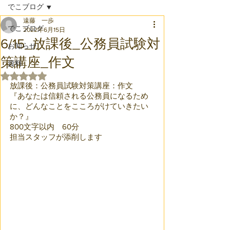
でこブログ
遠藤 一歩
でこブログ
2022年6月15日
6/15_放課後_公務員試験対
お知らせ
策講座_作文
資料
5つ星のうちNaNと評価されています。
放課後：公務員試験対策講座：作文
『あなたは信頼される公務員になるため
に、どんなことをこころがけていきたい
か？』
800文字以内　60分
担当スタッフが添削します