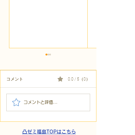
コメント
0.0 / 5（0）
【代表ブログ】「目の前
【代表ブログ】
コメントと評価...
の小石」と自立への伴
貼られた新聞記
走。ASDの方の意思決定
短時間雇用」が
と支援者の葛藤
家族の希望と社
歩
凸ゼミ福島TOPはこちら