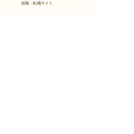
​就職・転職サイト
株式会社Kaienさんが展開する独自の求
人サイト
Minor leagueを利用し、応募もできま
す。
障がい特性への配慮を得ながら、あなた
の強みや専門性を活かせる仕事を見つけ
る求人サイトです。
はじめははこちら
アクセス
〒960-8034
福島県福島市置賜町1-29 佐平ビル803