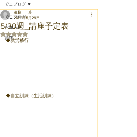
でこブログ
遠藤 一歩
でこブログ
2022年5月29日
5/30週_講座予定表
お知らせ
5つ星のうちNaNと評価されています。
資料
◆就労移行
◆自立訓練（生活訓練）