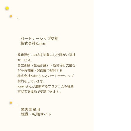
​パートナーシップ契約
​株式会社Kaien
発達障がいの方を対象にした障がい福祉
サービス、
自立訓練（生活訓練）・就労移行支援な
どを首都圏・関西圏で展開する
株式会社Kaienさんとパートナーシップ
契約をしています。
Kaienさんが展開するプログラムを福島
市就労支援凸で受講できます。
障害者雇用
​就職・転職サイト