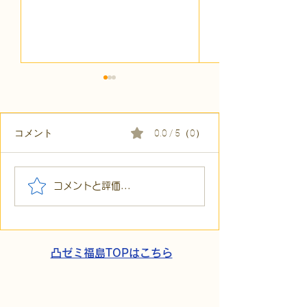
コメント
0.0 / 5（0）
【代表ブログ】アメフト
【代表ブログ】
コメントと評価...
の戦略思考に学ぶ！発達
の小石」と自立
障害の生きづらさを解消
走。ASDの方の
する「計画」の力
と支援者の葛藤
凸ゼミ福島TOPはこちら