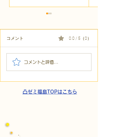
コメント
0.0 / 5（0）
【代表ブログ】「目の前
【代表ブログ】
コメントと評価...
の小石」と自立への伴
貼られた新聞記
走。ASDの方の意思決定
短時間雇用」が
と支援者の葛藤
家族の希望と社
歩
凸ゼミ福島TOPはこちら