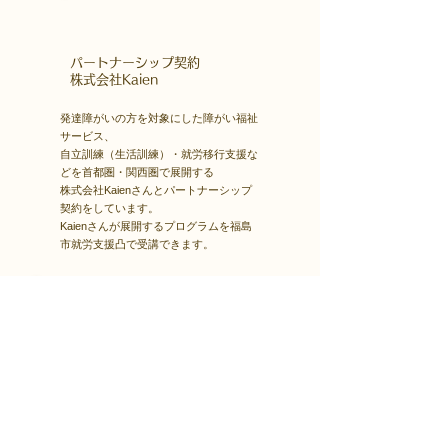
​パートナーシップ契約
​株式会社Kaien
発達障がいの方を対象にした障がい福祉
サービス、
自立訓練（生活訓練）・就労移行支援な
どを首都圏・関西圏で展開する
株式会社Kaienさんとパートナーシップ
契約をしています。
Kaienさんが展開するプログラムを福島
市就労支援凸で受講できます。
障害者雇用
​就職・転職サイト
株式会社Kaienさんが展開する独自の求
人サイト
Minor leagueを利用し、応募もできま