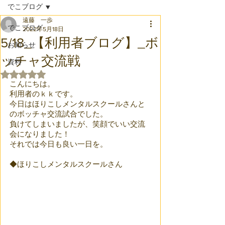
でこブログ
遠藤 一歩
でこブログ
2022年5月18日
5/18_【利用者ブログ】_ボ
お知らせ
ッチャ交流戦
資料
5つ星のうちNaNと評価されています。
こんにちは。
利用者のｋｋです。
今日はほりこしメンタルスクールさんと
のボッチャ交流試合でした。
負けてしまいましたが、笑顔でいい交流
会になりました！
それでは今日も良い一日を。
◆ほりこしメンタルスクールさん