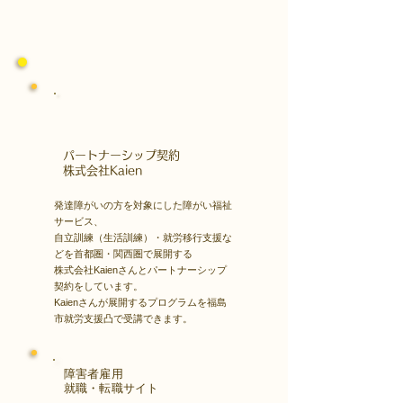
​パートナーシップ契約
​株式会社Kaien
発達障がいの方を対象にした障がい福祉
サービス、
自立訓練（生活訓練）・就労移行支援な
どを首都圏・関西圏で展開する
株式会社Kaienさんとパートナーシップ
契約をしています。
Kaienさんが展開するプログラムを福島
市就労支援凸で受講できます。
障害者雇用
​就職・転職サイト