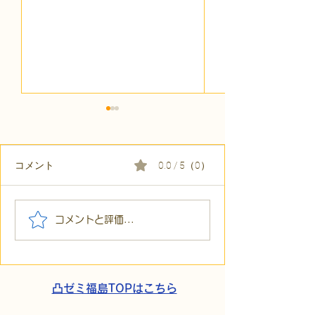
6/29_カレー
申込はコチラ
◆参加申し込み
コメント
0.0 / 5（0）
https://forms.gle
WVTeBB8 目的
囲気を知っていた
【お知らせ】代表遠藤の
コメントと評価...
2023年6月29日㈭1
メディア出演予定
13:00_ 場所：
〒960-8051 福
根田町１−１８...
凸ゼミ福島TOPはこちら