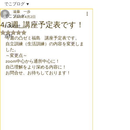
でこブログ
遠藤 一歩
でこブログ
2023年4月2日
4/3週_講座予定表です！
お知らせ
5つ星のうちNaNと評価されています。
資料
今週の凸ゼミ福島　講座予定表です。
自立訓練（生活訓練）の内容を変更しま
した。
～変更点～
zoom中心から通所中心に！
自己理解をより深める内容に！
お問合せ、お待ちしております！