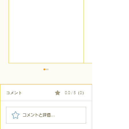
コメント
0.0 / 5（0）
【代表ブログ】「目の前
【代表ブログ】
コメントと評価...
の小石」と自立への伴
貼られた新聞記