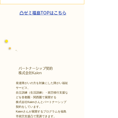
走。ASDの方の意思決定
短時間雇用」が
と支援者の葛藤
家族の希望と社
歩
凸ゼミ福島TOPはこちら
​パートナーシップ契約
​株式会社Kaien
発達障がいの方を対象にした障がい福祉
サービス、
自立訓練（生活訓練）・就労移行支援な
どを首都圏・関西圏で展開する
株式会社Kaienさんとパートナーシップ
契約をしています。
Kaienさんが展開するプログラムを福島
市就労支援凸で受講できます。