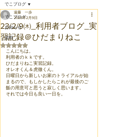
でこブログ
遠藤 一歩
でこブログ
2023年2月9日
23/2/9㈭_利用者ブログ_実
お知らせ
習記録＠ひだまりねこ
資料
5つ星のうちNaNと評価されています。
こんにちは。
利用者のｋｋです。
ひだまりねこ実習記録。
オレオくん＆虎徹くん。
日曜日から新しいお家のトライアルが始
まるので、もしかしたらこれが最後のご
飯の用意可と思うと寂しく思います。
それでは今日も良い一日を。