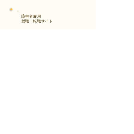
障害者雇用
​就職・転職サイト
株式会社Kaienさんが展開する独自の求
人サイト
Minor leagueを利用し、応募もできま
す。
障がい特性への配慮を得ながら、あなた
の強みや専門性を活かせる仕事を見つけ
る求人サイトです。
はじめははこちら
アクセス