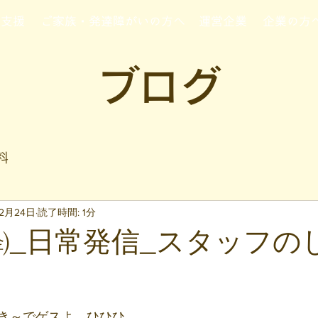
行支援
ご家族・発達障がいの方へ
運営企業
企業の方
ブログ
料
年2月24日
読了時間: 1分
24㈮_日常発信_スタッフ
と評価されています。
き～でゲスよ。ひひひ。