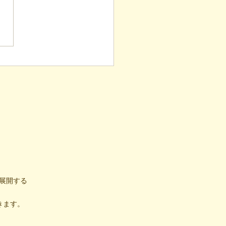
表ブログ】冷蔵庫に貼ら
新聞記事。「超短時間雇
が繋いだご家族の希望と
への一歩
展開する
きます。