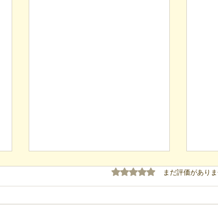
5つ星のうち0と評価され
まだ評価がありま