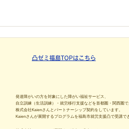
【代表ブログ】「目の前の小
【代
石」と自立への伴走。ASDの
れた
方の意思決定と支援者の葛藤
用」
社会
凸ゼミ福島TOPはこちら
発達障がいの方を対象にした障がい福祉サービス、
自立訓練（生活訓練）・就労移行支援などを首都圏・関西圏で
株式会社Kaienさんとパートナーシップ契約をしています。
Kaienさんが展開するプログラムを福島市就労支援凸で受講で