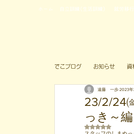
ホーム
自立訓練(生活訓練)
就労移
でこブログ
お知らせ
資
遠藤 一歩
2023
23/2/
っき～編
5つ星のうちNaN
スタッフのしまぬっ