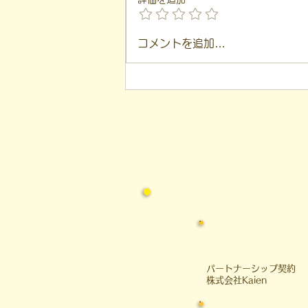
【代表ブログ】アメフトの戦
コメントを追加…
略思考に学ぶ！発達障害の生
きづらさを解消する「計画」
の力
​パートナーシップ契約
​株式会社Kaien