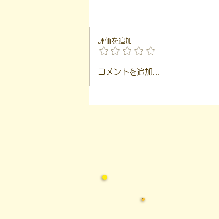
評価を追加
【代表ブログ】アメフトの戦
コメントを追加…
略思考に学ぶ！発達障害の生
きづらさを解消する「計画」
の力