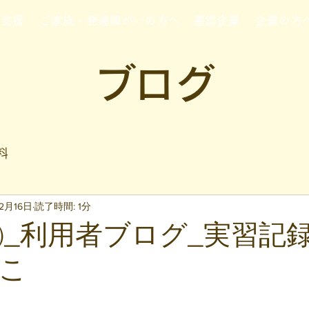
行支援
ご家族・発達障がいの方へ
運営企業
企業の方
ブログ
料
2月16日
読了時間: 1分
16㈭_利用者ブログ_実習記
こ
と評価されています。