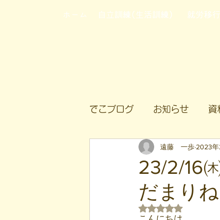
ホーム
自立訓練(生活訓練)
就労移
でこブログ
お知らせ
資
遠藤 一歩
2023年
23/2/
だまりね
5つ星のうちNaN
こんにちは。