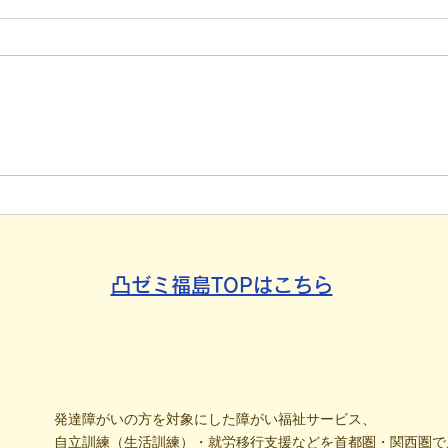
【代表ブログ】「目の前の小
【代
石」と自立への伴走。ASDの
れた
方の意思決定と支援者の葛藤
用」
社会
凸ゼミ福島TOPはこちら
発達障がいの方を対象にした障がい福祉サービス、
自立訓練（生活訓練）・就労移行支援などを首都圏・関西圏で