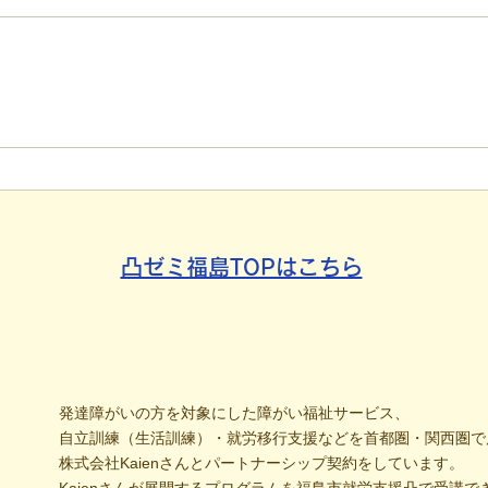
【代表ブログ】「目の前の小
【代
石」と自立への伴走。ASDの
れた
方の意思決定と支援者の葛藤
用」
社会
凸ゼミ福島TOPはこちら
発達障がいの方を対象にした障がい福祉サービス、
自立訓練（生活訓練）・就労移行支援などを首都圏・関西圏で
株式会社Kaienさんとパートナーシップ契約をしています。