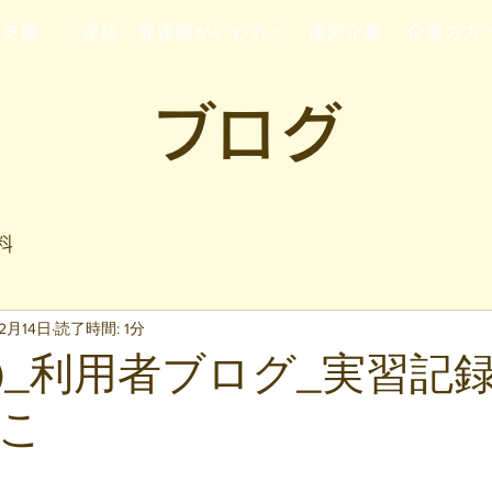
行支援
ご家族・発達障がいの方へ
運営企業
企業の方
ブログ
料
2月14日
読了時間: 1分
14㈫_利用者ブログ_実習記
こ
と評価されています。