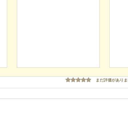
5つ星のうち0と評価され
まだ評価がありま
【代表ブログ】「目の前の小
【代