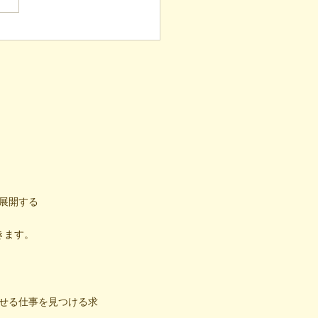
新聞記事。「超短時間雇
が繋いだご家族の希望と
への一歩
展開する
きます。
せる仕事を見つける求