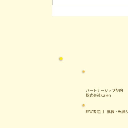
略思考に学ぶ！発達障害の生
きづらさを解消する「計画」
の力
​パートナーシップ契約
​株式会社Kaien
障害者雇用 就職・転職