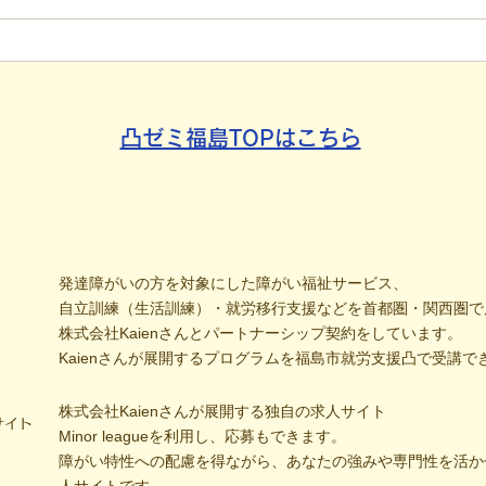
石」と自立への伴走。ASDの
れた
方の意思決定と支援者の葛藤
用」
社会
凸ゼミ福島TOPはこちら
発達障がいの方を対象にした障がい福祉サービス、
自立訓練（生活訓練）・就労移行支援などを首都圏・関西圏で
株式会社Kaienさんとパートナーシップ契約をしています。
Kaienさんが展開するプログラムを福島市就労支援凸で受講で
株式会社Kaienさんが展開する独自の求人サイト
サイト
Minor leagueを利用し、応募もできます。
障がい特性への配慮を得ながら、あなたの強みや専門性を活か
人サイトです。