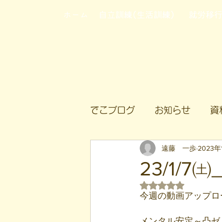
ホーム
自立訓練(生活訓練)
就労移
でこブログ
お知らせ
資
遠藤 一歩
2023年
23/1
5つ星のうちNaN
今週の動画アップロ
メンタル安定～凸ゼミ