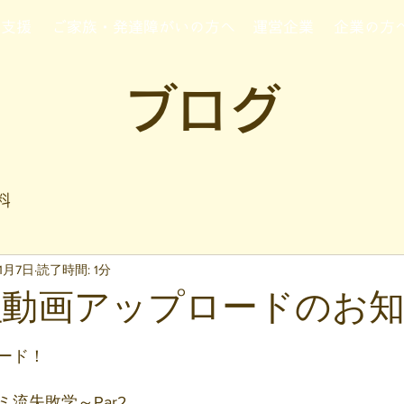
行支援
ご家族・発達障がいの方へ
運営企業
企業の方
ブログ
料
1月7日
読了時間: 1分
/7㈯_動画アップロードのお
と評価されています。
ード！
流失敗学～Par2