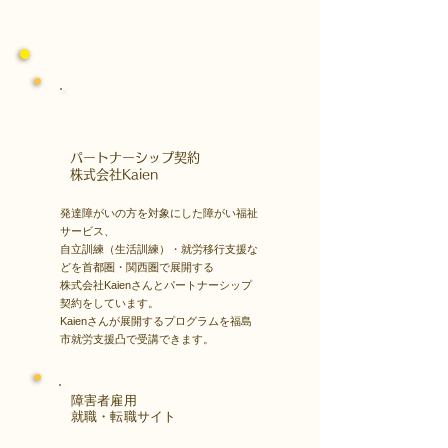
​パートナーシップ契約
​株式会社Kaien
発達障がいの方を対象にした障がい福祉
サービス、
自立訓練（生活訓練）・就労移行支援な
どを首都圏・関西圏で展開する
株式会社Kaienさんとパートナーシップ
契約をしています。
Kaienさんが展開するプログラムを福島
市就労支援凸で受講できます。
障害者雇用
​就職・転職サイト