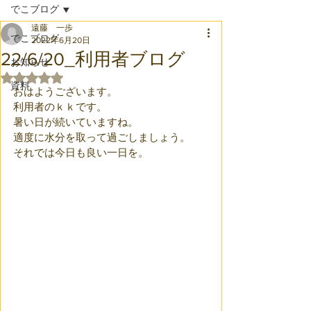
でこブログ
遠藤 一歩
でこブログ
2022年6月20日
22/6/20_利用者ブログ
お知らせ
5つ星のうちNaNと評価されています。
資料
おはようございます。
利用者のｋｋです。
暑い日が続いていますね。
適度に水分を取って過ごしましょう。
それでは今日も良い一日を。