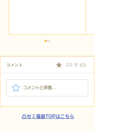
コメント
0.0 / 5（0）
【代表ブログ】「目の前
【代表ブログ】
コメントと評価...
の小石」と自立への伴
貼られた新聞記
走。ASDの方の意思決定
短時間雇用」が
と支援者の葛藤
家族の希望と社
歩
凸ゼミ福島TOPはこちら