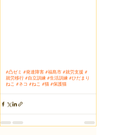
#凸ゼミ
#発達障害
#福島市
#就労支援
#
就労移行
#自立訓練
#生活訓練
#ひだまり
ねこ
#ネコ
#ねこ
#猫
#保護猫