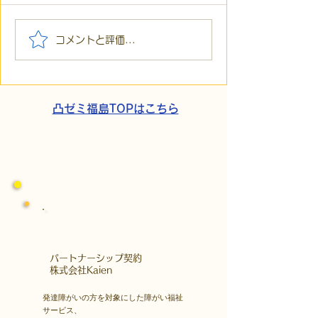
【代表ブログ】冷蔵庫に
【代表ブログ】
コメントと評価...
貼られた新聞記事。「超
所へ手渡し！4
短時間雇用」が繋いだご
こでこ新聞」が
家族の希望と社会への一
域とのあたたか
歩
凸ゼミ福島TOPはこちら
​パートナーシップ契約
​株式会社Kaien
発達障がいの方を対象にした障がい福祉
サービス、