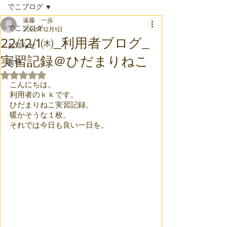
でこブログ
遠藤 一歩
でこブログ
2022年12月1日
22/12/1㈭_利用者ブログ_
お知らせ
実習記録＠ひだまりねこ
資料
5つ星のうちNaNと評価されています。
こんにちは。
利用者のｋｋです。
ひだまりねこ実習記録。
暖かそうな１枚。
それでは今日も良い一日を。