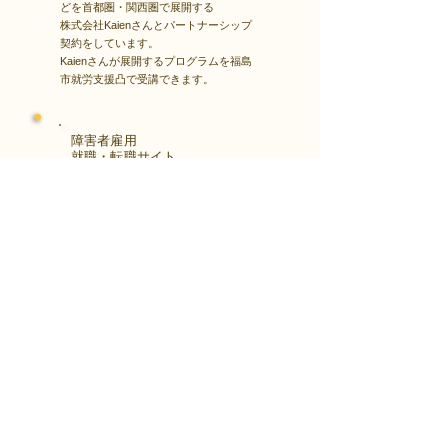
どを首都圏・関西圏で展開する
株式会社Kaienさんとパートナーシップ
契約をしています。
Kaienさんが展開するプログラムを福島
市就労支援凸で受講できます。
障害者雇用
​就職・転職サイト
株式会社Kaienさんが展開する独自の求
人サイト
Minor leagueを利用し、応募もできま
す。
障がい特性への配慮を得ながら、あなた
の強みや専門性を活かせる仕事を見つけ
る求人サイトです。
はじめははこちら