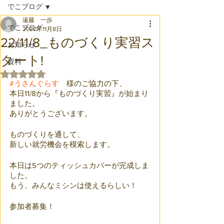
でこブログ
遠藤 一歩
でこブログ
2022年11月8日
22/11/8_ものづくり実習ス
お知らせ
タート!
資料
5つ星のうちNaNと評価されています。
#うさんぐらす
　様のご協力の下、
本日11/8から『ものづくり実習』が始まり
ました。
ありがとうございます。
ものづくりを通して、
新しい就労機会を模索します。
本日は5つのティッシュカバーが完成しま
した。
もう、みんなミシンは使えるらしい！
参加者募集！