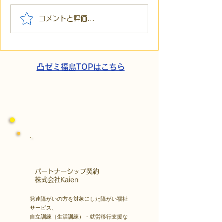
【代表ブログ】「目の前
【代表ブログ】
コメントと評価...
の小石」と自立への伴
貼られた新聞記
走。ASDの方の意思決定
短時間雇用」が
と支援者の葛藤
家族の希望と社
歩
凸ゼミ福島TOPはこちら
​パートナーシップ契約
​株式会社Kaien
発達障がいの方を対象にした障がい福祉
サービス、
自立訓練（生活訓練）・就労移行支援な