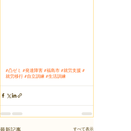
#凸ゼミ
#発達障害
#福島市
#就労支援
#
就労移行
#自立訓練
#生活訓練
すべて表示
最新記事