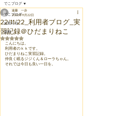
でこブログ
遠藤 一歩
でこブログ
2022年11月22日
22/11/22_利用者ブログ_実
お知らせ
習記録＠ひだまりねこ
資料
5つ星のうちNaNと評価されています。
こんにちは。
利用者のｋｋです。
ひだまりねこ実習記録。
仲良く眠るジジくん＆ローラちゃん。
それでは今日も良い一日を。