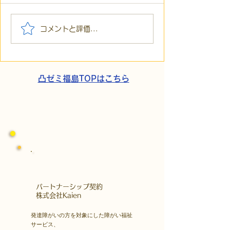
【代表ブログ】「目の前
【代表ブログ】
コメントと評価...
の小石」と自立への伴
貼られた新聞記
走。ASDの方の意思決定
短時間雇用」が
と支援者の葛藤
家族の希望と社
歩
凸ゼミ福島TOPはこちら
​パートナーシップ契約
​株式会社Kaien
発達障がいの方を対象にした障がい福祉
サービス、