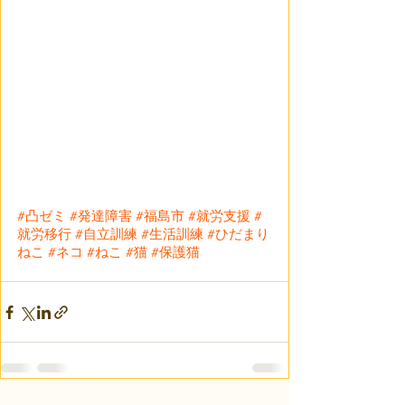
#凸ゼミ
#発達障害
#福島市
#就労支援
#
就労移行
#自立訓練
#生活訓練
#ひだまり
ねこ
#ネコ
#ねこ
#猫
#保護猫