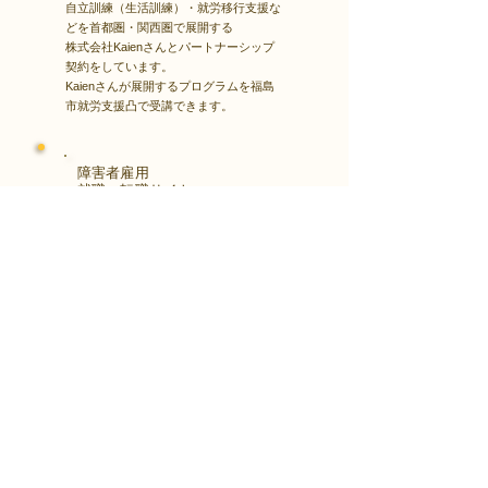
自立訓練（生活訓練）・就労移行支援な
どを首都圏・関西圏で展開する
株式会社Kaienさんとパートナーシップ
契約をしています。
Kaienさんが展開するプログラムを福島
市就労支援凸で受講できます。
障害者雇用
​就職・転職サイト
株式会社Kaienさんが展開する独自の求
人サイト
Minor leagueを利用し、応募もできま
す。
障がい特性への配慮を得ながら、あなた
の強みや専門性を活かせる仕事を見つけ
る求人サイトです。
はじめははこちら