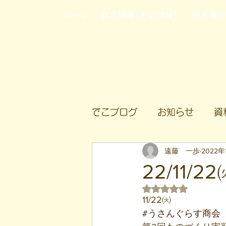
ホーム
自立訓練(生活訓練)
就労移
でこブログ
お知らせ
資
遠藤 一歩
2022年
22/11
5つ星のうちNaN
11/22㈫
#うさんぐらす商会