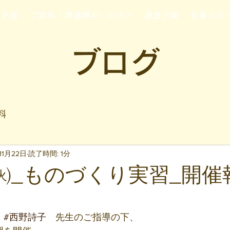
行支援
ご家族・発達障がいの方へ
運営企業
企業の方
ブログ
料
11月22日
読了時間: 1分
/22㈫_ものづくり実習_開
と評価されています。
#西野詩子
　先生のご指導の下、