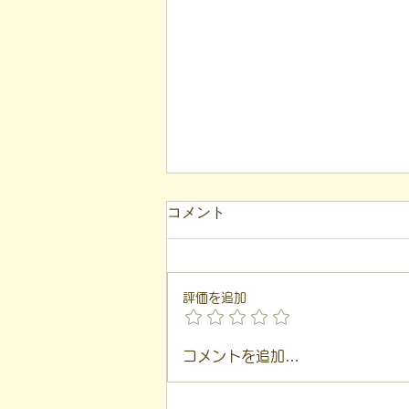
コメント
評価を追加
【代表ブログ】「目の前の小
コメントを追加…
石」と自立への伴走。ASDの
方の意思決定と支援者の葛藤