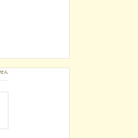
ています。
せん
表ブログ】毎月40箇所へ
し！4年続く「でこでこ
」が繋ぐ、地域とのあた