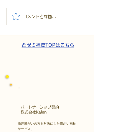
【代表ブログ】冷蔵庫に
【代表ブログ】
コメントと評価...
貼られた新聞記事。「超
所へ手渡し！4
短時間雇用」が繋いだご
こでこ新聞」が
家族の希望と社会への一
域とのあたたか
歩
凸ゼミ福島TOPはこちら
​パートナーシップ契約
​株式会社Kaien
発達障がいの方を対象にした障がい福祉
サービス、