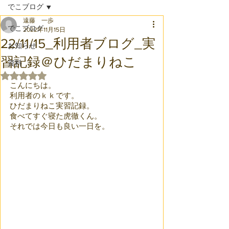
でこブログ
遠藤 一歩
でこブログ
2022年11月15日
22/11/15_利用者ブログ_実
お知らせ
習記録＠ひだまりねこ
資料
5つ星のうちNaNと評価されています。
こんにちは。
利用者のｋｋです。
ひだまりねこ実習記録。
食べてすぐ寝た虎徹くん。
それでは今日も良い一日を。