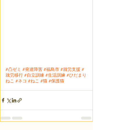
#凸ゼミ
#発達障害
#福島市
#就労支援
#
就労移行
#自立訓練
#生活訓練
#ひだまり
ねこ
#ネコ
#ねこ
#猫
#保護猫