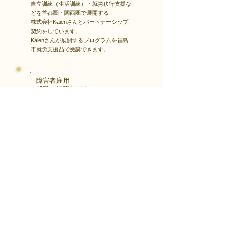
自立訓練（生活訓練）・就労移行支援な
どを首都圏・関西圏で展開する
株式会社Kaienさんとパートナーシップ
契約をしています。
Kaienさんが展開するプログラムを福島
市就労支援凸で受講できます。
障害者雇用
​就職・転職サイト
株式会社Kaienさんが展開する独自の求
人サイト
Minor leagueを利用し、応募もできま
す。
障がい特性への配慮を得ながら、あなた
の強みや専門性を活かせる仕事を見つけ
る求人サイトです。
はじめははこちら