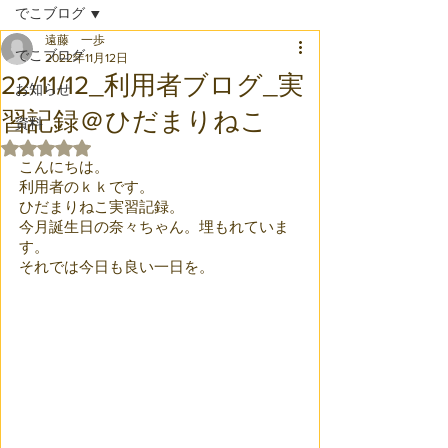
でこブログ
遠藤 一歩
でこブログ
2022年11月12日
22/11/12_利用者ブログ_実
お知らせ
習記録＠ひだまりねこ
資料
5つ星のうちNaNと評価されています。
こんにちは。
利用者のｋｋです。
ひだまりねこ実習記録。
今月誕生日の奈々ちゃん。埋もれていま
す。
それでは今日も良い一日を。