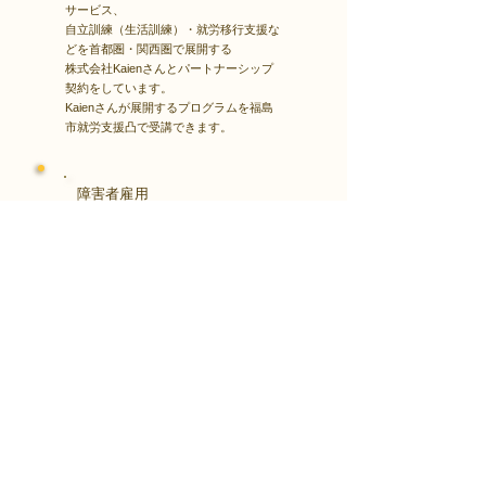
サービス、
自立訓練（生活訓練）・就労移行支援な
どを首都圏・関西圏で展開する
株式会社Kaienさんとパートナーシップ
契約をしています。
Kaienさんが展開するプログラムを福島
市就労支援凸で受講できます。
障害者雇用
​就職・転職サイト
株式会社Kaienさんが展開する独自の求
人サイト
Minor leagueを利用し、応募もできま
す。
障がい特性への配慮を得ながら、あなた
の強みや専門性を活かせる仕事を見つけ
る求人サイトです。