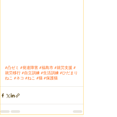
#凸ゼミ
#発達障害
#福島市
#就労支援
#
就労移行
#自立訓練
#生活訓練
#ひだまり
ねこ
#ネコ
#ねこ
#猫
#保護猫