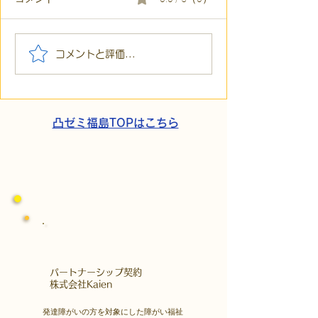
【代表ブログ】冷蔵庫に
【代表ブログ】
コメントと評価...
貼られた新聞記事。「超
所へ手渡し！4
短時間雇用」が繋いだご
こでこ新聞」が
家族の希望と社会への一
域とのあたたか
歩
凸ゼミ福島TOPはこちら
​パートナーシップ契約
​株式会社Kaien
発達障がいの方を対象にした障がい福祉