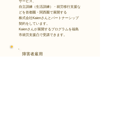
サービス、
自立訓練（生活訓練）・就労移行支援な
どを首都圏・関西圏で展開する
株式会社Kaienさんとパートナーシップ
契約をしています。
Kaienさんが展開するプログラムを福島
市就労支援凸で受講できます。
障害者雇用
​就職・転職サイト
株式会社Kaienさんが展開する独自の求
人サイト
Minor leagueを利用し、応募もできま
す。
障がい特性への配慮を得ながら、あなた
の強みや専門性を活かせる仕事を見つけ
る求人サイトです。