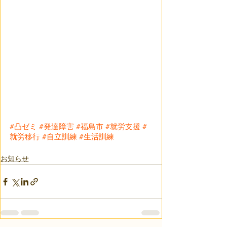
#凸ゼミ
#発達障害
#福島市
#就労支援
#
就労移行
#自立訓練
#生活訓練
お知らせ