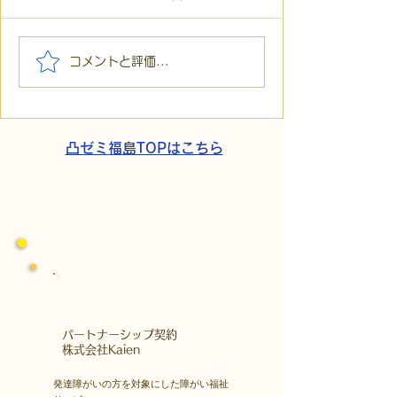
https://forms.gle
WVTeBB8 目的
囲気を知っていた
【お知らせ】代表遠藤の
コメントと評価...
2023年6月29日㈭1
メディア出演予定
13:00_ 場所：
〒960-8051 福
根田町１−１８...
凸ゼミ福島TOPはこちら
​パートナーシップ契約
​株式会社Kaien
発達障がいの方を対象にした障がい福祉