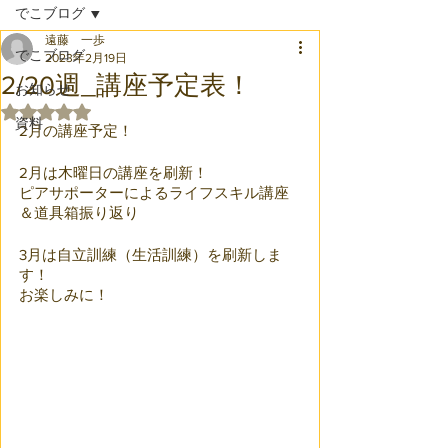
でこブログ
遠藤 一歩
でこブログ
2023年2月19日
2/20週_講座予定表！
お知らせ
5つ星のうちNaNと評価されています。
資料
2月の講座予定！
2月は木曜日の講座を刷新！
ピアサポーターによるライフスキル講座
＆道具箱振り返り
3月は自立訓練（生活訓練）を刷新しま
す！
お楽しみに！