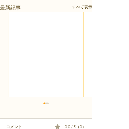
すべて表示
最新記事
6/29_カレー
申込はコチラ
◆参加申し込み
コメント
0.0 / 5（0）