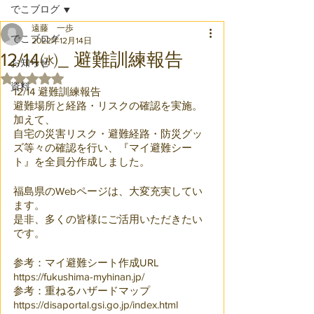
でこブログ
遠藤 一歩
でこブログ
2022年12月14日
12/14㈬_ 避難訓練報告
お知らせ
5つ星のうちNaNと評価されています。
資料
12/14 避難訓練報告
避難場所と経路・リスクの確認を実施。
加えて、
自宅の災害リスク・避難経路・防災グッ
ズ等々の確認を行い、『マイ避難シー
ト』を全員分作成しました。
福島県のWebページは、大変充実してい
ます。
是非、多くの皆様にご活用いただきたい
です。
参考：マイ避難シート作成URL
https://fukushima-myhinan.jp/
参考：重ねるハザードマップ
https://disaportal.gsi.go.jp/index.html