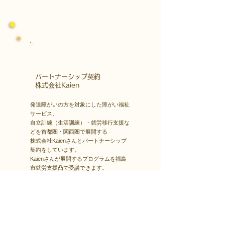
​パートナーシップ契約
​株式会社Kaien
発達障がいの方を対象にした障がい福祉
サービス、
自立訓練（生活訓練）・就労移行支援な
どを首都圏・関西圏で展開する
株式会社Kaienさんとパートナーシップ
契約をしています。
Kaienさんが展開するプログラムを福島
市就労支援凸で受講できます。
障害者雇用
​就職・転職サイト