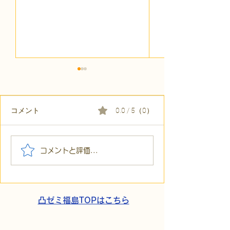
コメント
0.0 / 5（0）
【代表ブログ】毎月40箇
【代表ブログ】
コメントと評価...
所へ手渡し！4年続く「で
い応援はしない
こでこ新聞」が繋ぐ、地
コ）流「元気づ
域とのあたたかい輪
難の素因数分解
凸ゼミ福島TOPはこちら