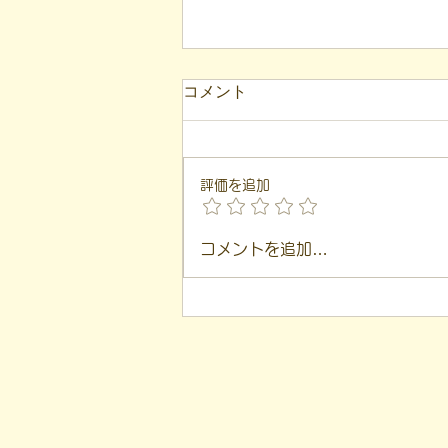
【代表ブログ】アメフトの戦
コメント
略思考に学ぶ！発達障害の生
きづらさを解消する「計画」
こんにちは！ 福島市就労支援凸
の力
（デコ）の代表、 遠藤一歩で
評価を追加
す。 このブログは、 私が日々の
支援や運営の中で感じた 「気づ
き」を基に言葉にしています。
コメントを追加…
「建物は2階建てられる」 という
言葉があります。 1度目は頭の中
や紙の上の 「設計図（計画）」
として、 2度目はその設計図をも
とに 「現実の建物」として建て
られる、 という意味です。 本日
は、 私の大学時代のアメフト経
験を交えながら、 社会を生き抜