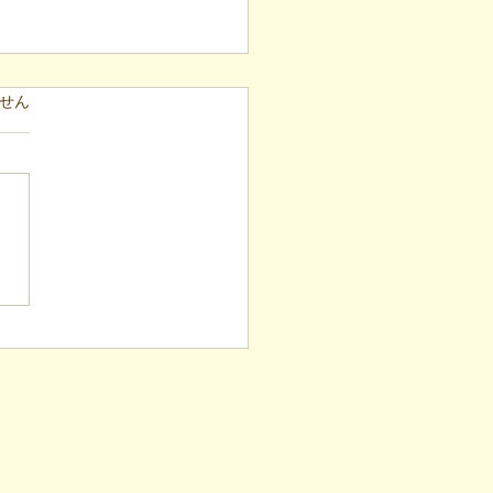
ています。
せん
表ブログ】冷蔵庫に貼ら
新聞記事。「超短時間雇
が繋いだご家族の希望と
への一歩