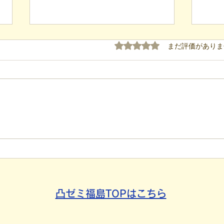
5つ星のうち0と評価され
まだ評価がありま
【代表ブログ】「目の前の小
【代
石」と自立への伴走。ASDの
れた
方の意思決定と支援者の葛藤
用」
社会
凸ゼミ福島TOPはこちら