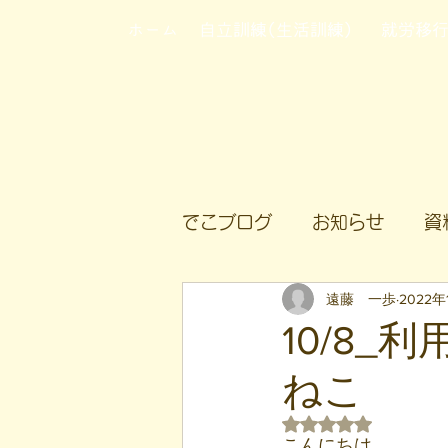
ホーム
自立訓練(生活訓練)
就労移
でこブログ
お知らせ
資
遠藤 一歩
2022年
10/8
ねこ
5つ星のうちNaN
こんにちは。