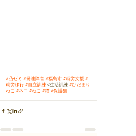
#凸ゼミ
#発達障害
#福島市
#就労支援
#
就労移行
#自立訓練
 ♯生活訓練 
#ひだまり
ねこ
#ネコ
#ねこ
#猫
#保護猫