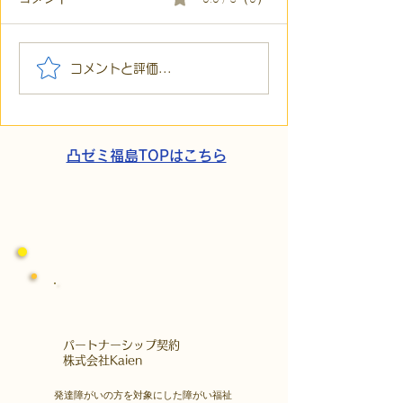
【代表ブログ】「目の前
【代表ブログ】
コメントと評価...
の小石」と自立への伴
貼られた新聞記
走。ASDの方の意思決定
短時間雇用」が
と支援者の葛藤
家族の希望と社
歩
凸ゼミ福島TOPはこちら
​パートナーシップ契約
​株式会社Kaien
発達障がいの方を対象にした障がい福祉