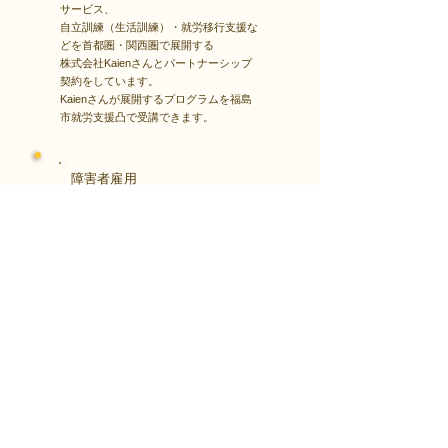
サービス、
自立訓練（生活訓練）・就労移行支援な
どを首都圏・関西圏で展開する
株式会社Kaienさんとパートナーシップ
契約をしています。
Kaienさんが展開するプログラムを福島
市就労支援凸で受講できます。
障害者雇用
​就職・転職サイト
株式会社Kaienさんが展開する独自の求
人サイト
Minor leagueを利用し、応募もできま
す。
障がい特性への配慮を得ながら、あなた
の強みや専門性を活かせる仕事を見つけ
る求人サイトです。