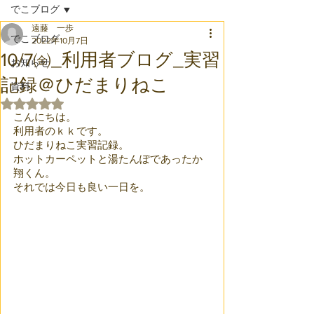
でこブログ
遠藤 一歩
でこブログ
2022年10月7日
10/7㈮_利用者ブログ_実習
お知らせ
記録＠ひだまりねこ
資料
5つ星のうちNaNと評価されています。
こんにちは。
利用者のｋｋです。
ひだまりねこ実習記録。
ホットカーペットと湯たんぽであったか
翔くん。
それでは今日も良い一日を。