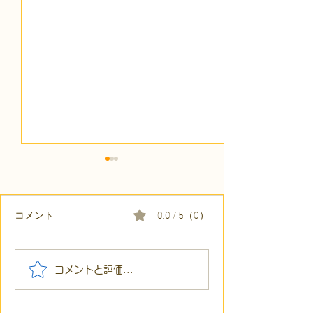
コメント
0.0 / 5（0）
【代表ブログ】冷蔵庫に
【代表ブログ】
コメントと評価...
貼られた新聞記事。「超
所へ手渡し！4
短時間雇用」が繋いだご
こでこ新聞」が