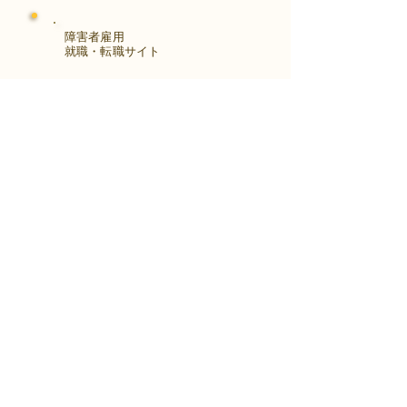
障害者雇用
​就職・転職サイト
株式会社Kaienさんが展開する独自の求
人サイト
Minor leagueを利用し、応募もできま
す。
障がい特性への配慮を得ながら、あなた
の強みや専門性を活かせる仕事を見つけ
る求人サイトです。
はじめははこちら
アクセス