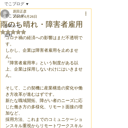
でこブログ
原田正彦
でこブログ
2020年6月26日
雨のち晴れ・障害者雇用
お知らせ
5つ星のうちNaNと評価されています。
資料
コロナ禍の経済への影響はまだ不透明で
す。
しかし、企業は障害者雇用を止めませ
ん。
『障害者雇用率』という制度がある以
上、企業は採用しないわけにはいきませ
ん。
そして、この契機に産業構造の変化や働
き方改革が進むはずです。
新たな職域開拓、障がい者のニーズに応
じた働き方の多様化、リモート面接の増
加など、
採用方法、これまでのコミュニケーショ
ンスキル重視からリモートワークスキル