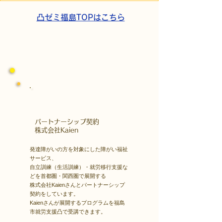
家族の希望と社会への一
域とのあたたか
歩
凸ゼミ福島TOPはこちら
​パートナーシップ契約
​株式会社Kaien
発達障がいの方を対象にした障がい福祉
サービス、
自立訓練（生活訓練）・就労移行支援な
どを首都圏・関西圏で展開する
株式会社Kaienさんとパートナーシップ
契約をしています。
Kaienさんが展開するプログラムを福島
市就労支援凸で受講できます。