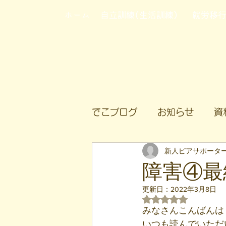
ホーム
自立訓練(生活訓練)
就労移
でこブログ
お知らせ
資
新人ピアサポータ
障害④最
更新日：
2022年3月8日
5つ星のうちNaN
みなさんこんばんは
いつも読んでいただ