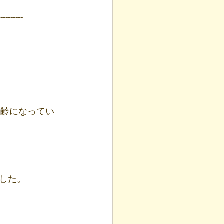
----------
年齢になってい
した。