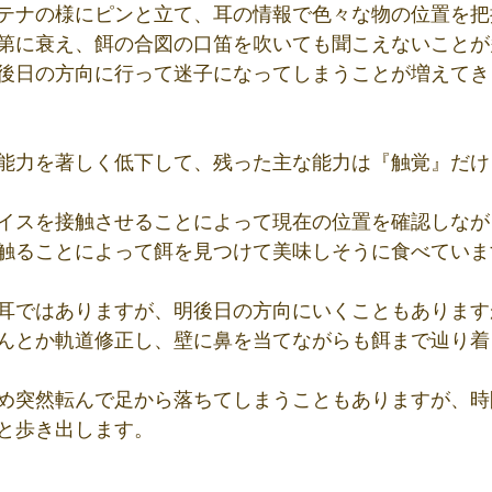
テナの様にピンと立て、耳の情報で色々な物の位置を把
第に衰え、餌の合図の口笛を吹いても聞こえないことが
後日の方向に行って迷子になってしまうことが増えてき
能力を著しく低下して、残った主な能力は『触覚』だけ
イスを接触させることによって現在の位置を確認しなが
触ることによって餌を見つけて美味しそうに食べていま
耳ではありますが、明後日の方向にいくこともあります
んとか軌道修正し、壁に鼻を当てながらも餌まで辿り着
め突然転んで足から落ちてしまうこともありますが、時
と歩き出します。