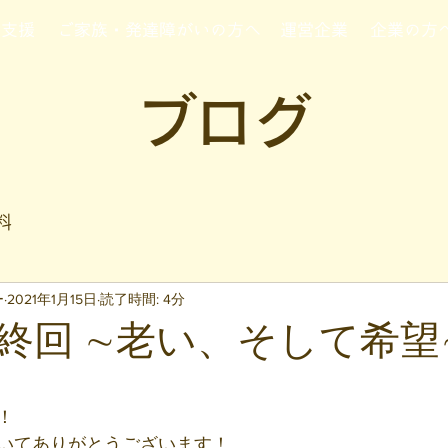
行支援
ご家族・発達障がいの方へ
運営企業
企業の方
ブログ
料
ー
2021年1月15日
読了時間: 4分
終回 ∼老い、そして希望
と評価されています。
！
いてありがとうございます！