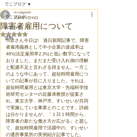
でこブログ
m-nagoshi
でこブログ
2021年11月10日
障害者雇用について
お知らせ
5つ星のうちNaNと評価されています。
資料
15皆さん今日は!　過日新聞記事で、障害
者雇用義務として中小企業の達成率は
49%(法定雇用率2.3%)と低い数字になって
おりました。まだまだ受け入れ側の理解
と配慮不足と言わざる得ません。一方こ
のような中にあって、超短時間雇用につ
いての記事が目に入りました。それは、
超短時間雇用とは東京大学・先端科学技
術研究センターの近藤准教授が提案さ
れ、東京大学、神戸市、すいせいが共同
で実施している事業とのことです。詳細
は分かりませんが、「１日１時間から、
障害者の新たな働き方が広がる」と題し
て、超短時間雇用で活躍中の、すいせい
の通所事業所の実例紹介記事でした。