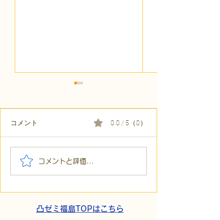
コメント
0.0 / 5（0）
【代表ブログ】「目の前
【代表ブログ】
コメントと評価...
の小石」と自立への伴
貼られた新聞記
走。ASDの方の意思決定
短時間雇用」が
と支援者の葛藤
家族の希望と社
歩
凸ゼミ福島TOPはこちら