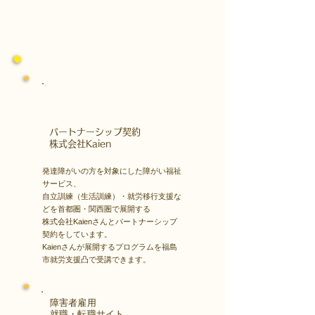
​パートナーシップ契約
​株式会社Kaien
発達障がいの方を対象にした障がい福祉
サービス、
自立訓練（生活訓練）・就労移行支援な
どを首都圏・関西圏で展開する
株式会社Kaienさんとパートナーシップ
契約をしています。
Kaienさんが展開するプログラムを福島
市就労支援凸で受講できます。
障害者雇用
​就職・転職サイト