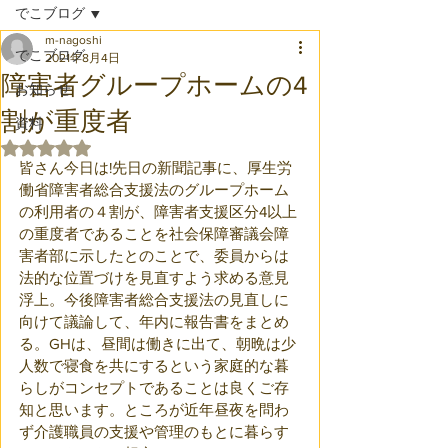
でこブログ
m-nagoshi
でこブログ
2021年8月4日
障害者グループホームの4
お知らせ
割が重度者
資料
5つ星のうちNaNと評価されています。
皆さん今日は!先日の新聞記事に、厚生労
働省障害者総合支援法のグループホーム
の利用者の４割が、障害者支援区分4以上
の重度者であることを社会保障審議会障
害者部に示したとのことで、委員からは
法的な位置づけを見直すよう求める意見
浮上。今後障害者総合支援法の見直しに
向けて議論して、年内に報告書をまとめ
る。GHは、昼間は働きに出て、朝晩は少
人数で寝食を共にするという家庭的な暮
らしがコンセプトであることは良くご存
知と思います。ところが近年昼夜を問わ
ず介護職員の支援や管理のもとに暮らす