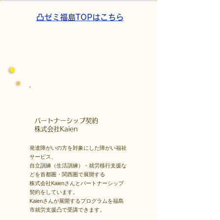
家族の希望と社会への一
域とのあたたか
歩
凸ゼミ福島TOPはこちら
​パートナーシップ契約
​株式会社Kaien
発達障がいの方を対象にした障がい福祉
サービス、
自立訓練（生活訓練）・就労移行支援な
どを首都圏・関西圏で展開する
株式会社Kaienさんとパートナーシップ
契約をしています。
Kaienさんが展開するプログラムを福島
市就労支援凸で受講できます。