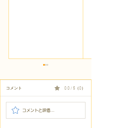
コメント
0.0 / 5（0）
【代表ブログ】冷蔵庫に
【代表ブログ】
コメントと評価...
貼られた新聞記事。「超
所へ手渡し！4
短時間雇用」が繋いだご
こでこ新聞」が