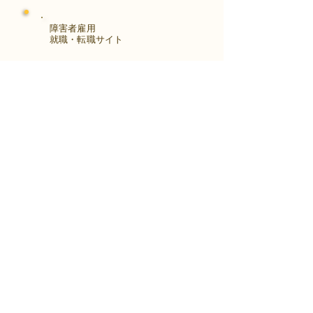
障害者雇用
​就職・転職サイト
株式会社Kaienさんが展開する独自の求
人サイト
Minor leagueを利用し、応募もできま
す。
障がい特性への配慮を得ながら、あなた
の強みや専門性を活かせる仕事を見つけ
る求人サイトです。
はじめははこちら
アクセス