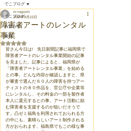
でこブログ
m-nagoshi
でこブログ
2021年9月22日
障害者アートのレンタル
お知らせ
事業
資料
5つ星のうちNaNと評価されています。
皆さん今日は!　先日新聞記事に福岡県で
障害者アートのレンタル事業開始の記事
を見ました。記事によると、福岡県が
「障害者アートレンタル事業」を始める
との事。どんな内容か確認しますと、県
が審査で選んだ６０人の障害を持つアー
ティストの８０作品を、官公庁や企業等
にレンタルし、その料金の一部を製作者
本人に還元するとの事。アート活動に励
む障害者を支援するのが狙いだそうで
す。凸ゼミ福島を利用されておられる方
の中にも、素晴らしいアート制作される
方がおられます。福島県でもこの様な事