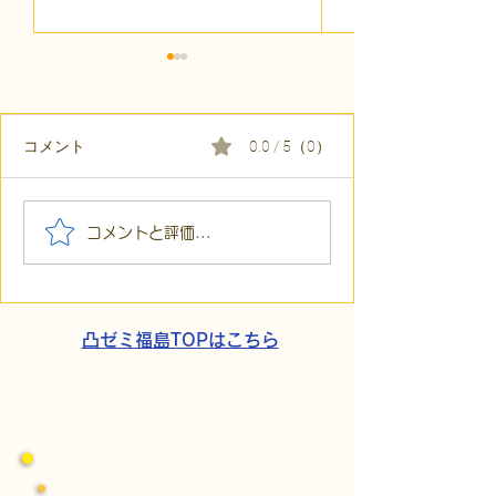
コメント
0.0 / 5（0）
【代表ブログ】「目の前
【代表ブログ】
コメントと評価...
の小石」と自立への伴
貼られた新聞記
走。ASDの方の意思決定
短時間雇用」が
と支援者の葛藤
家族の希望と社
歩
凸ゼミ福島TOPはこちら