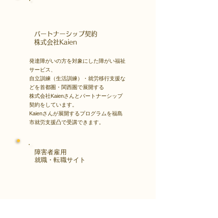
​パートナーシップ契約
​株式会社Kaien
発達障がいの方を対象にした障がい福祉
サービス、
自立訓練（生活訓練）・就労移行支援な
どを首都圏・関西圏で展開する
株式会社Kaienさんとパートナーシップ
契約をしています。
Kaienさんが展開するプログラムを福島
市就労支援凸で受講できます。
障害者雇用
​就職・転職サイト
株式会社Kaienさんが展開する独自の求
人サイト