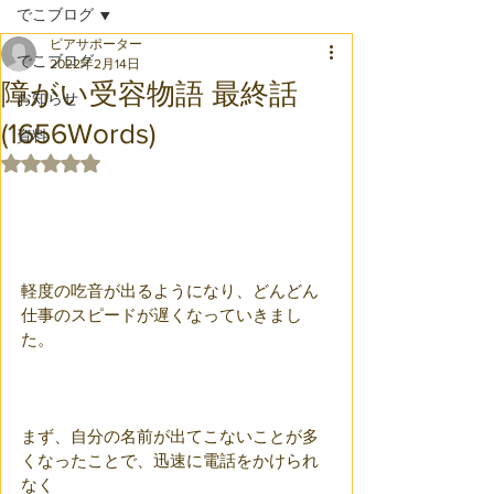
でこブログ
ピアサポーター
でこブログ
2022年2月14日
障がい受容物語 最終話
お知らせ
(1656Words)
資料
5つ星のうちNaNと評価されています。
軽度の吃音が出るようになり、どんどん
仕事のスピードが遅くなっていきまし
た。
まず、自分の名前が出てこないことが多
くなったことで、迅速に電話をかけられ
なく