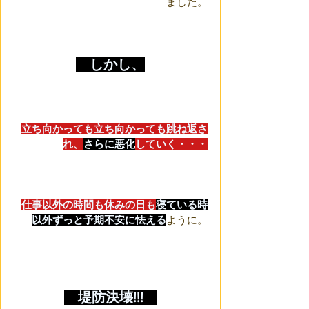
ました。
　しかし、
立ち向かっても立ち向かっても跳ね返さ
れ、
さらに悪化
していく・・・
仕事以外の時間も休みの日も
寝ている時
以外ずっと予期不安に怯える
ように。
　堤防決壊!!!　