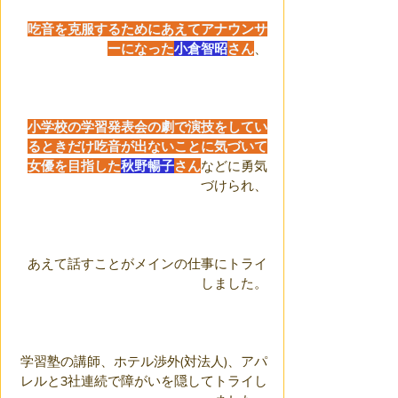
吃音を克服するためにあえてアナウンサ
ーになった
小倉智昭
さん
、
小学校の学習発表会の劇で演技をしてい
るときだけ吃音が出ないことに気づいて
女優を目指した
秋野暢子
さん
などに勇気
づけられ、
あえて話すことがメインの仕事にトライ
しました。
学習塾の講師、ホテル渉外(対法人)、アパ
レルと3社連続で障がいを隠してトライし